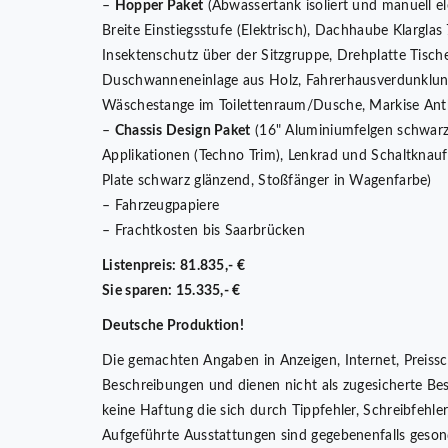
–
Hopper Paket
(Abwassertank isoliert und manuell ele
Breite Einstiegsstufe (Elektrisch), Dachhaube Klargl
Insektenschutz über der Sitzgruppe, Drehplatte Tisch
Duschwanneneinlage aus Holz, Fahrerhausverdunklung 
Wäschestange im Toilettenraum/Dusche, Markise Anth
–
Chassis Design Paket
(16" Aluminiumfelgen schwarz 
Applikationen (Techno Trim), Lenkrad und Schaltknauf
Plate schwarz glänzend, Stoßfänger in Wagenfarbe)
– Fahrzeugpapiere
– Frachtkosten bis Saarbrücken
Listenpreis: 81.835,- €
Sie sparen: 15.335,- €
Deutsche Produktion!
Die gemachten Angaben in Anzeigen, Internet, Preissc
Beschreibungen und dienen nicht als zugesicherte Be
keine Haftung die sich durch Tippfehler, Schreibfehl
Aufgeführte Ausstattungen sind gegebenenfalls geson