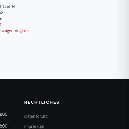
T GmbH
53
en
0
nwagen-vogt.de
RECHTLICHES
8:00
Datenschutz
3:00
Impressum