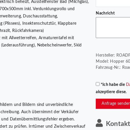
ktrisch beheizt, Ausstellfenster Bad (Milchglas),
as 700x500mm inkl. Verdunklungsrollo und
Nachricht
erweiterung, Duschausstattung,
(Plissees), Insektenschutztür, Klappbare
razit, Rückfahrkamera)
mit Allwetterreifen, Armaturentafel mit
 (Lederausführung), Nebelscheinwerfer, Skid
Hersteller: ROA
Model: Hopper 600
Fahrzeug-Nr.: Ro
*Ich habe die
D
akzeptiere diese.
Anfrage sende
hildern und Bildern sind unverbindliche
schreibung. Auch übernimmt der Verkäufer
er und Datenübermittlungsfehler ergeben.
Kontak
dert zu prüfen. Irrtümer und Zwischenverkauf