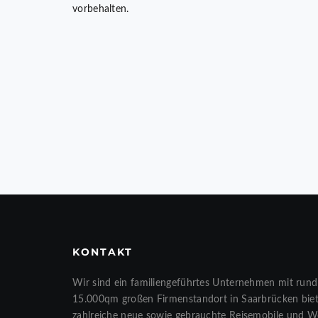
vorbehalten.
KONTAKT
Wir sind ein familiengeführtes Unternehmen mit rund
15.000qm großen Firmenstandort in Saarbrücken biete
zahlreiche neue sowie gebrauchte Reisemobile und 