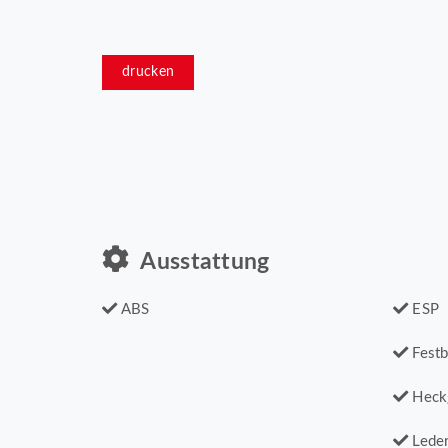
drucken
Ausstattung
ABS
ESP
Festb
Heck
Leder