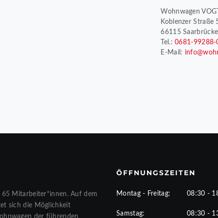
Wohnwagen VOG
Koblenzer Straße 
66115 Saarbrück
Tel.:
0681-99288-
E-Mail:
info@woh
ÖFFNUNGSZEITEN
Montag - Freitag:
08:30 - 1
 65 Mitarbeiter*innen. Auf dem
t sich die Möglichkeit
Samstag:
08:30 - 1
Wohnwagen der führenden