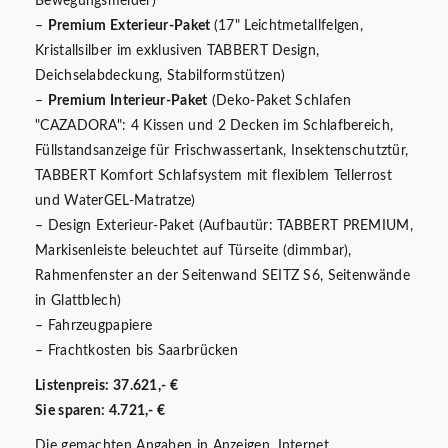
Bewegungsmelder)
–
Premium Exterieur-Paket
(17" Leichtmetallfelgen,
Kristallsilber im exklusiven TABBERT Design,
Deichselabdeckung, Stabilformstützen)
–
Premium Interieur-Paket
(Deko-Paket Schlafen
"CAZADORA": 4 Kissen und 2 Decken im Schlafbereich,
Füllstandsanzeige für Frischwassertank, Insektenschutztür,
TABBERT Komfort Schlafsystem mit flexiblem Tellerrost
und WaterGEL-Matratze)
– Design Exterieur-Paket (Aufbautür: TABBERT PREMIUM,
Markisenleiste beleuchtet auf Türseite (dimmbar),
Rahmenfenster an der Seitenwand SEITZ S6, Seitenwände
in Glattblech)
– Fahrzeugpapiere
– Frachtkosten bis Saarbrücken
Listenpreis: 37.621,- €
Sie sparen: 4.721,- €
Die gemachten Angaben in Anzeigen, Internet,