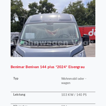
Benimar
Benivan 144 plus *2024* Eisengrau
Typ
Wohnmobil oder -
wagen
Leistung
103 KW / 140 PS