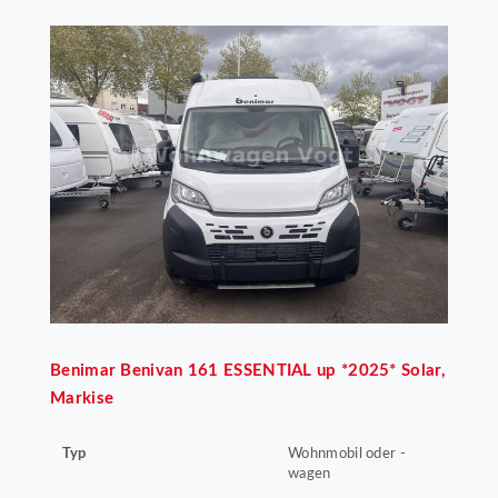
Benimar
Benivan 161 ESSENTIAL up *2025* Solar,
Markise
Typ
Wohnmobil oder -
wagen