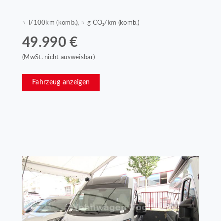
≈ l/100km (komb.), ≈ g CO₂/km (komb.)
49.990 €
(MwSt. nicht ausweisbar)
Fahrzeug anzeigen