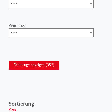
- - -
Preis max.
- - -
Fahrzeuge anzeigen (
352
)
Sortierung
Preis