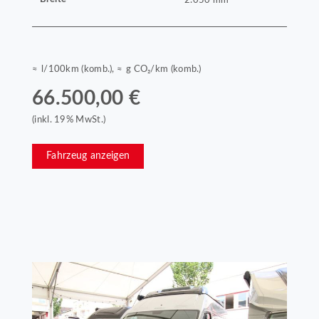
≈ l/100km (komb.), ≈ g CO₂/km (komb.)
66.500,00 €
(inkl. 19% MwSt.)
Fahrzeug anzeigen