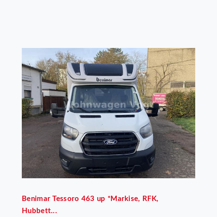
Benimar
Tessoro 463 up *Markise, RFK,
Hubbett...