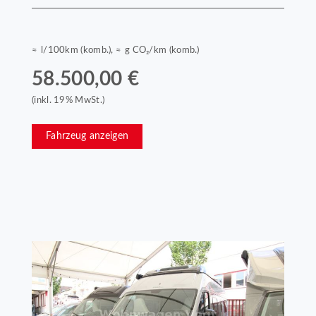
≈ l/100km (komb.), ≈ g CO₂/km (komb.)
58.500,00 €
(inkl. 19% MwSt.)
Fahrzeug anzeigen