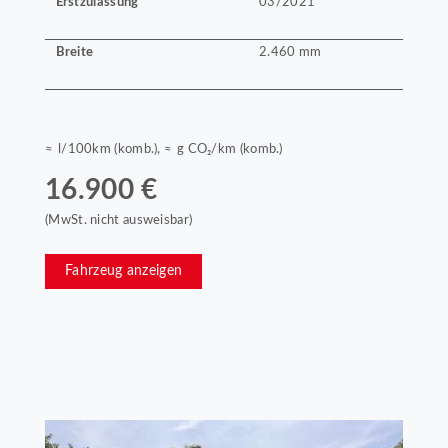
Erstzulassung
03/2021
Breite
2.460 mm
≈ l/100km (komb.), ≈ g CO₂/km (komb.)
16.900 €
(MwSt. nicht ausweisbar)
Fahrzeug anzeigen