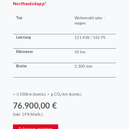
Northautokapp*
Typ
Wohnmobil oder -
wagen
Leistung
121 KW / 165 PS
Kilometer
50 km
Breite
2.300 mm
≈ l/100km (komb.), ≈ g CO₂/km (komb.)
76.900,00 €
(inkl. 19% MwSt.)