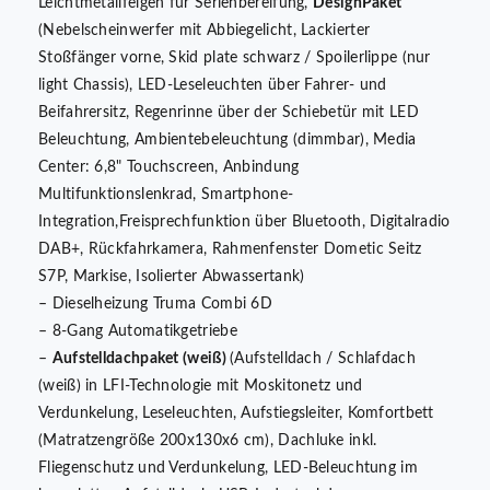
Leichtmetallfelgen für Serienbereifung,
DesignPaket
(Nebelscheinwerfer mit Abbiegelicht, Lackierter
Stoßfänger vorne, Skid plate schwarz / Spoilerlippe (nur
light Chassis), LED-Leseleuchten über Fahrer- und
Beifahrersitz, Regenrinne über der Schiebetür mit LED
Beleuchtung, Ambientebeleuchtung (dimmbar), Media
Center: 6,8" Touchscreen, Anbindung
Multifunktionslenkrad, Smartphone-
Integration,Freisprechfunktion über Bluetooth, Digitalradio
DAB+, Rückfahrkamera, Rahmenfenster Dometic Seitz
S7P, Markise, Isolierter Abwassertank)
– Dieselheizung Truma Combi 6D
– 8-Gang Automatikgetriebe
–
Aufstelldachpaket (weiß)
(Aufstelldach / Schlafdach
(weiß) in LFI-Technologie mit Moskitonetz und
Verdunkelung, Leseleuchten, Aufstiegsleiter, Komfortbett
(Matratzengröße 200x130x6 cm), Dachluke inkl.
Fliegenschutz und Verdunkelung, LED-Beleuchtung im