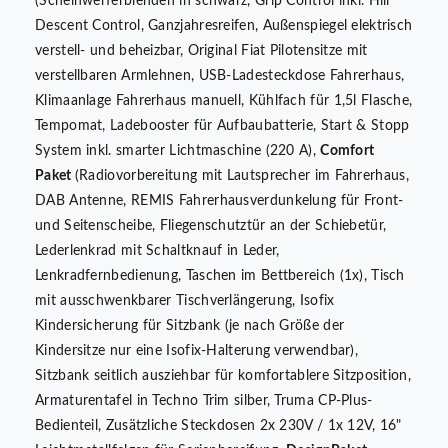
(Scheinwerferblenden in schwarz, Grip Control inkl. Hill
Descent Control, Ganzjahresreifen, Außenspiegel elektrisch
verstell- und beheizbar, Original Fiat Pilotensitze mit
verstellbaren Armlehnen, USB-Ladesteckdose Fahrerhaus,
Klimaanlage Fahrerhaus manuell, Kühlfach für 1,5l Flasche,
Tempomat, Ladebooster für Aufbaubatterie, Start & Stopp
System inkl. smarter Lichtmaschine (220 A),
Comfort
Paket
(Radiovorbereitung mit Lautsprecher im Fahrerhaus,
DAB Antenne, REMIS Fahrerhausverdunkelung für Front-
und Seitenscheibe, Fliegenschutztür an der Schiebetür,
Lederlenkrad mit Schaltknauf in Leder,
Lenkradfernbedienung, Taschen im Bettbereich (1x), Tisch
mit ausschwenkbarer Tischverlängerung, Isofix
Kindersicherung für Sitzbank (je nach Größe der
Kindersitze nur eine Isofix-Halterung verwendbar),
Sitzbank seitlich ausziehbar für komfortablere Sitzposition,
Armaturentafel in Techno Trim silber, Truma CP-Plus-
Bedienteil, Zusätzliche Steckdosen 2x 230V / 1x 12V, 16"