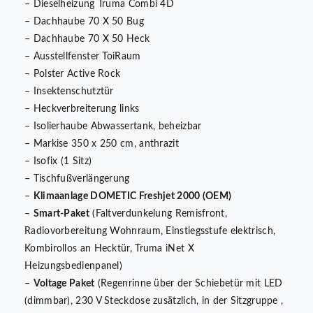
– Dieselheizung Truma Combi 4D
– Dachhaube 70 X 50 Bug
– Dachhaube 70 X 50 Heck
– Ausstellfenster ToiRaum
– Polster Active Rock
– Insektenschutztür
– Heckverbreiterung links
– Isolierhaube Abwassertank, beheizbar
– Markise 350 x 250 cm, anthrazit
– Isofix (1 Sitz)
– Tischfußverlängerung
–
Klimaanlage DOMETIC Freshjet 2000 (OEM)
–
Smart-Paket
(Faltverdunkelung Remisfront,
Radiovorbereitung Wohnraum, Einstiegsstufe elektrisch,
Kombirollos an Hecktür, Truma iNet X
Heizungsbedienpanel)
–
Voltage Paket
(Regenrinne über der Schiebetür mit LED
(dimmbar), 230 V Steckdose zusätzlich, in der Sitzgruppe ,