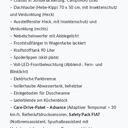
– Chassis in Sonderlackierung: Campovolo Grau
– Dachhaube (Hebe-Kipp) 70 x 50 cm, mit Insektenschutz
und Verdunklung (Heck)
– Ausstellfenster Heck, mit Insektenschutz und
Verdunklung (rechts)
– Nebelscheinwerfer mit Abbiegelicht
– Frontstoßfänger in Wagenfarbe lackiert
– Kraftstofftank 90 Liter
– Spoilerlippen (skid-plate)
– Voll-LED-Frontbeleuchtung (Abblend-, Fern- und
Blinklicht)
– Elektrische Parkbremse
– Isolierhaube Abwassertank, beheizbar
– Einlegeboden für Duschwanne
– Lederblende am Küchenblock
–
Care-Drive-Paket – Advance
(Adaptiver Tempomat > 30
km/h, Reifenluftdrucksensoren,
Safety Pack FIAT
(Notbremsassistent, Spurhalteassistent mit