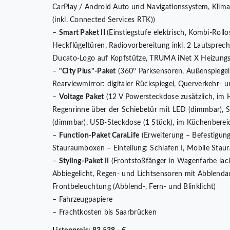
CarPlay / Android Auto und Navigationssystem, Klim
(inkl. Connected Services RTK))
–
Smart Paket II
(Einstiegstufe elektrisch, Kombi-Rol
Heckflügeltüren, Radiovorbereitung inkl. 2 Lautspre
Ducato-Logo auf Kopfstütze, TRUMA iNet X Heizungs
–
"City Plus"-Paket
(360° Parksensoren, Außenspiegel e
Rearviewmirror: digitaler Rückspiegel, Querverkehr- 
–
Voltage Paket
(12 V Powersteckdose zusätzlich, im H
Regenrinne über der Schiebetür mit LED (dimmbar),
(dimmbar), USB-Steckdose (1 Stück), im Küchenbereic
–
Function-Paket CaraLife
(Erweiterung – Befestigung
Stauraumboxen – Einteilung: Schlafen I, Mobile Staur
–
Styling-Paket II
(Frontstoßfänger in Wagenfarbe lack
Abbiegelicht, Regen- und Lichtsensoren mit Abblendaut
Frontbeleuchtung (Abblend-, Fern- und Blinklicht)
– Fahrzeugpapiere
– Frachtkosten bis Saarbrücken