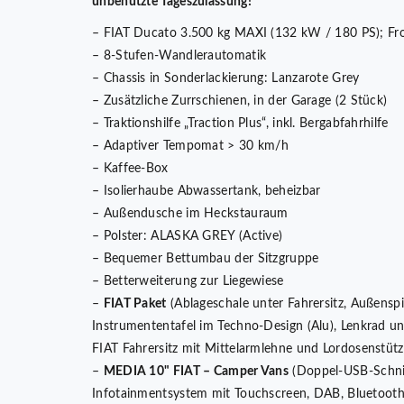
unbenutzte Tageszulassung!
– FIAT Ducato 3.500 kg MAXI (132 kW / 180 PS); Fro
– 8-Stufen-Wandlerautomatik
– Chassis in Sonderlackierung: Lanzarote Grey
– Zusätzliche Zurrschienen, in der Garage (2 Stück)
– Traktionshilfe „Traction Plus“, inkl. Bergabfahrhilfe
– Adaptiver Tempomat > 30 km/h
– Kaffee-Box
– Isolierhaube Abwassertank, beheizbar
– Außendusche im Heckstauraum
– Polster: ALASKA GREY (Active)
– Bequemer Bettumbau der Sitzgruppe
– Betterweiterung zur Liegewiese
–
FIAT Paket
(Ablageschale unter Fahrersitz, Außenspie
Instrumententafel im Techno-Design (Alu), Lenkrad un
FIAT Fahrersitz mit Mittelarmlehne und Lordosenstütz
–
MEDIA 10" FIAT – Camper Vans
(Doppel-USB-Schnit
Infotainmentsystem mit Touchscreen, DAB, Bluetooth 