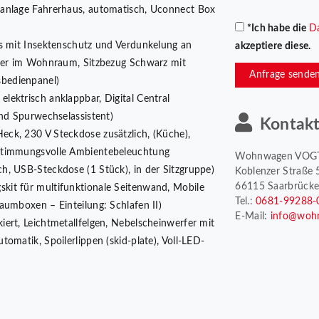
aanlage Fahrerhaus, automatisch, Uconnect Box
*Ich habe die
D
los mit Insektenschutz und Verdunkelung an
akzeptiere diese.
cher im Wohnraum, Sitzbezug Schwarz mit
Anfrage sende
bedienpanel)
lektrisch anklappbar, Digital Central
und Spurwechselassistent)
Kontak
eck, 230 V Steckdose zusätzlich, (Küche),
 Stimmungsvolle Ambientebeleuchtung
Wohnwagen VOG
h, USB-Steckdose (1 Stück), in der Sitzgruppe)
Koblenzer Straße 
66115 Saarbrück
skit für multifunktionale Seitenwand, Mobile
Tel.:
0681-99288-
aumboxen – Einteilung: Schlafen II)
E-Mail:
info@woh
iert, Leichtmetallfelgen, Nebelscheinwerfer mit
omatik, Spoilerlippen (skid-plate), Voll-LED-