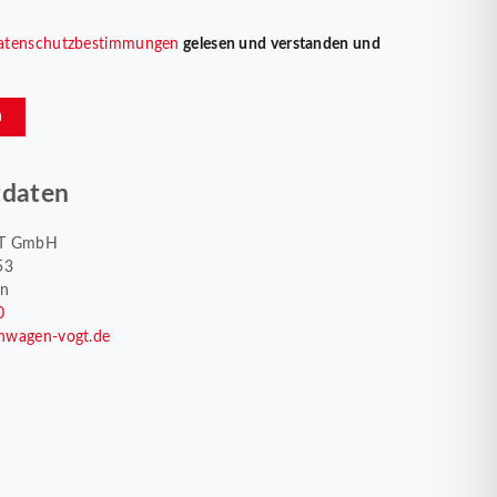
atenschutzbestimmungen
gelesen und verstanden und
n
tdaten
T GmbH
53
en
0
nwagen-vogt.de