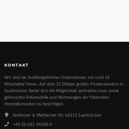
KONTAKT
Wir sind ein familiengeführtes Unternehmen mit rund 65
Mitarbeiter*innen. Auf dem 15.000qm großen Firmenstandort in
Saarbrücken bietet sich die Möglichkeit zahlreiche neue sowie
gebrauchte Reisemobile und Wohnwagen der führenden
Herstellermarken zu besichtigen.
Koblenzer & Mettlacher Str. 66115 Saarbrücken
+49 (0) 681-99288-0