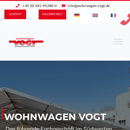
+49 (0) 681-99288-0
info@wohnwagen-vogt.de
KONTAKT
ERLEBNIS­WELT
WOHNWAGEN VOGT
Das führende Fachgeschäft im Südwesten