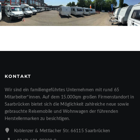
KONTAKT
Wir sind ein familiengeführtes Unternehmen mit rund 65
Mitarbeiter*innen. Auf dem 15.000qm großen Firmenstandort in
Saarbrücken bietet sich die Möglichkeit zahlreiche neue sowie
gebrauchte Reisemobile und Wohnwagen der führenden
Herstellermarken zu besichtigen.
Koblenzer & Mettlacher Str. 66115 Saarbrücken