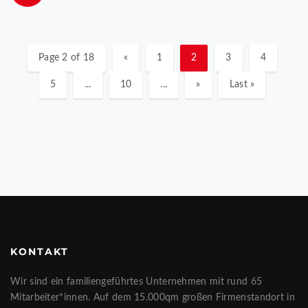
Page 2 of 18
«
1
2
3
4
5
...
10
...
»
Last »
KONTAKT
Wir sind ein familiengeführtes Unternehmen mit rund 65
Mitarbeiter*innen. Auf dem 15.000qm großen Firmenstandort in