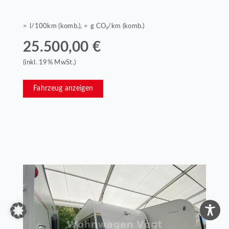
≈ l/100km (komb.), ≈ g CO₂/km (komb.)
25.500,00 €
(inkl. 19% MwSt.)
Fahrzeug anzeigen