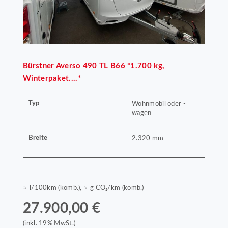
Bürstner
Averso 490 TL B66 *1.700 kg,
Winterpaket....*
Typ
Wohnmobil oder -
wagen
Breite
2.320 mm
≈ l/100km (komb.), ≈ g CO₂/km (komb.)
27.900,00 €
(inkl. 19% MwSt.)