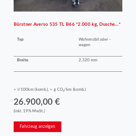
Bürstner
Averso 535 TL B66 *2.000 kg, Dusche...*
Typ
Wohnmobil oder -
wagen
Breite
2.320 mm
≈ l/100km (komb.), ≈ g CO₂/km (komb.)
26.900,00 €
(inkl. 19% MwSt.)
Fahrzeug anzeigen