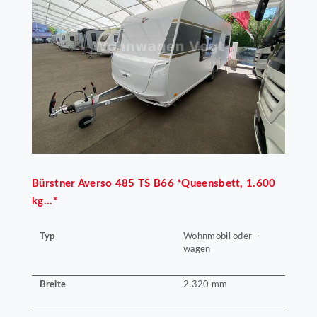
Bürstner
Averso 485 TS B66 *Queensbett, 1.600
kg...*
Typ
Wohnmobil oder -
wagen
Breite
2.320 mm