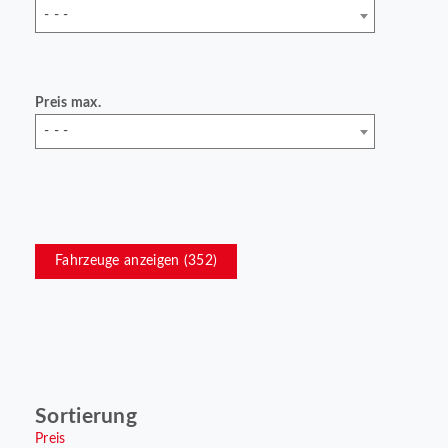
- - -
Preis max.
- - -
Fahrzeuge anzeigen (
352
)
Sortierung
Preis