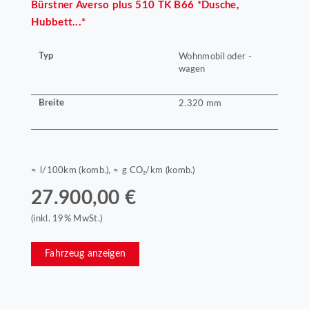
Bürstner
Averso plus 510 TK B66 *Dusche,
Hubbett...*
Typ
Wohnmobil oder -
wagen
Breite
2.320 mm
≈ l/100km (komb.), ≈ g CO₂/km (komb.)
27.900,00 €
(inkl. 19% MwSt.)
Fahrzeug anzeigen