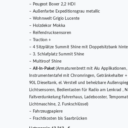
– Peugeot Boxer 2,2 HDI
– Außenfarbe Expeditionsgrau metallic
– Wohnwelt Grigio Lucente
– Holzdekor Mokka
– Reifendrucksensoren
– Traction +
– 4 Sitzplätze Summit Shine mit Doppelsitzbank hint
– 3. Schlafplatz Summit Shine
– Multiroof Shine
–
All-In-Paket
(Armaturenbrett mit Alu Applikationen,
Instrumententafel mit Chromringen, Getränkehalter + 
90L Dieseltank, el. Verstell und beheizbare Außenspie
Lichtsensoren, Bedientasten für Radio am Lenkrad , N
Faltverdunkelung Fahrerhaus, Ladebooster, Tempomat,
Lichtmaschine, 2. Funkschlüssel)
– Fahrzeugpapiere
– Frachtkosten bis Saarbrücken