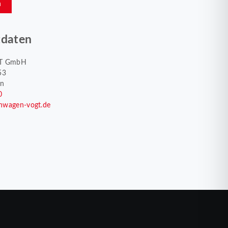
n
tdaten
T GmbH
53
en
0
nwagen-vogt.de