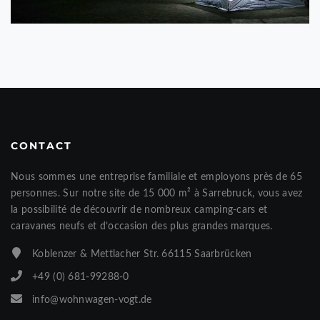
CONTACT
Nous sommes une entreprise familiale et employons près de 65
personnes. Sur notre site de 15 000 m² à Sarrebruck, vous avez
la possibilité de découvrir de nombreux camping-cars et
caravanes neufs et d’occasion des plus grandes marques.
Koblenzer & Mettlacher Str. 66115 Saarbrücken
+49 (0) 681-99288-0
info@wohnwagen-vogt.de