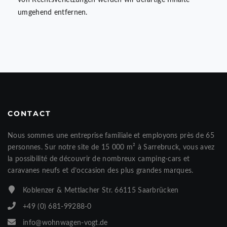
von Rechtsverletzungen werden wir derartige Inhalte
umgehend entfernen.
CONTACT
Nous sommes une entreprise familiale et employons près de 65
personnes. Sur notre site de 15 000 m² à Sarrebruck, vous avez
la possibilité de découvrir de nombreux camping-cars et
caravanes neufs et d’occasion des plus grandes marques.
Koblenzer & Mettlacher Str. 66115 Saarbrücken
+49 (0) 681-99288-0
info@wohnwagen-vogt.de