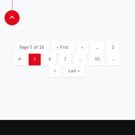
Page 5 of 18
« First
«
...
3
4
5
6
7
...
10
...
»
Last »