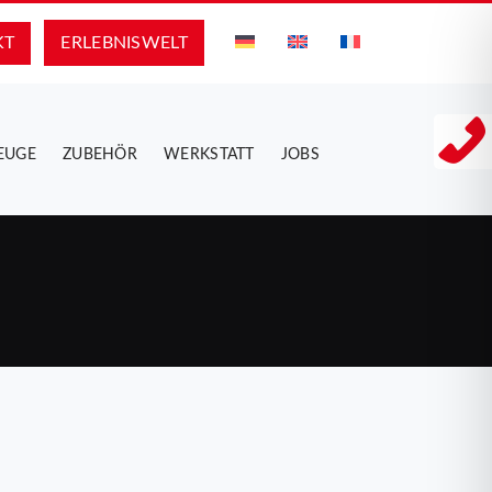
KT
ERLEBNIS­WELT
EUGE
ZUBEHÖR
WERKSTATT
JOBS