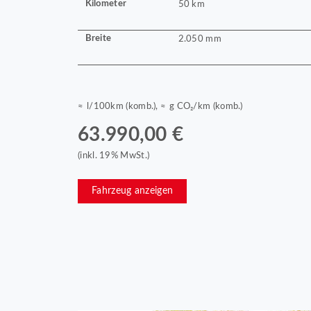
Kilometer
50 km
Breite
2.050 mm
≈ l/100km (komb.), ≈ g CO₂/km (komb.)
63.990,00 €
(inkl. 19% MwSt.)
Fahrzeug anzeigen