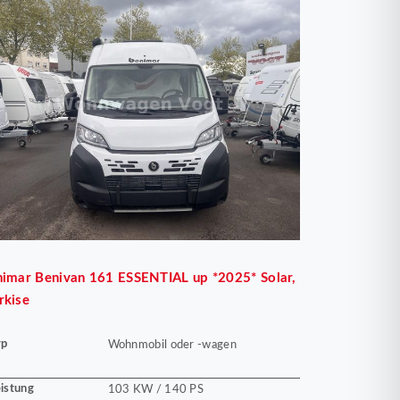
nimar
Benivan 161 ESSENTIAL up *2025* Solar,
rkise
yp
Wohnmobil oder -wagen
istung
103 KW / 140 PS