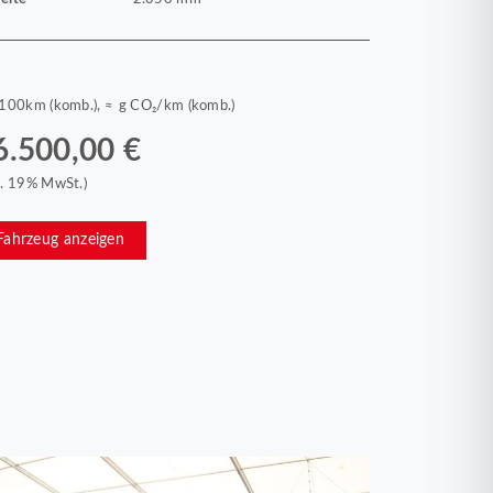
/100km (komb.), ≈ g CO₂/km (komb.)
6.500,00 €
kl. 19% MwSt.)
Fahrzeug anzeigen