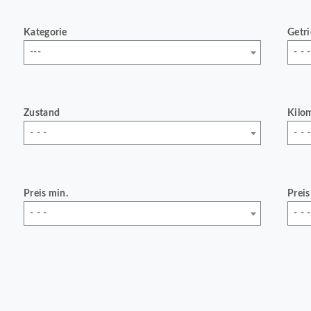
Kategorie
Getr
---
- - -
Zustand
Kilo
- - -
- - -
Preis min.
Preis
- - -
- - -