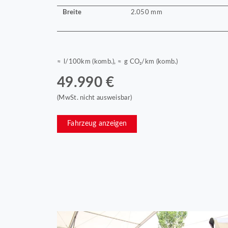
Breite
2.050 mm
≈ l/100km (komb.), ≈ g CO₂/km (komb.)
49.990 €
(MwSt. nicht ausweisbar)
Fahrzeug anzeigen