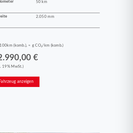
lometer
50 km
eite
2.050 mm
/100km (komb.), ≈ g CO₂/km (komb.)
2.990,00 €
kl. 19% MwSt.)
Fahrzeug anzeigen