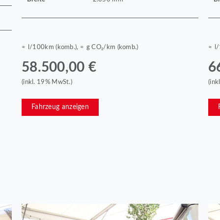
≈ l/100km (komb.), ≈ g CO₂/km (komb.)
≈ l
58.500,00 €
6
(inkl. 19% MwSt.)
(in
Fahrzeug anzeigen