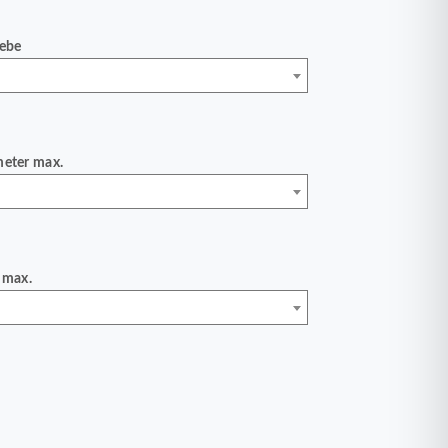
iebe
meter max.
 max.