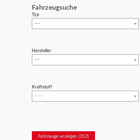
Fahrzeugsuche
Typ
---
Hersteller
---
Kraftstoff
- - -
Fahrzeuge anzeigen (
352
)