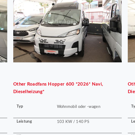
Other
Roadfans Hopper 600 *2026* Navi,
Ot
Dieselheizung*
Die
Typ
T
Wohnmobil oder -wagen
Leistung
Le
103 KW / 140 PS