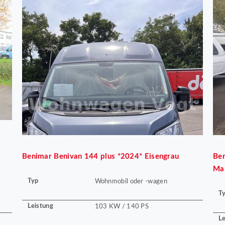
Benimar
Benivan 144 plus *2024* Eisengrau
Be
Ma
Typ
Wohnmobil oder -wagen
T
Leistung
103 KW / 140 PS
Le