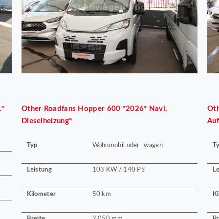
.*
Other
Roadfans Hopper 600 *2026* Navi,
Ot
Dieselheizung*
Auf
Typ
T
Wohnmobil oder -wagen
Leistung
Le
103 KW / 140 PS
Kilometer
Ki
50 km
Breite
Br
2.050 mm