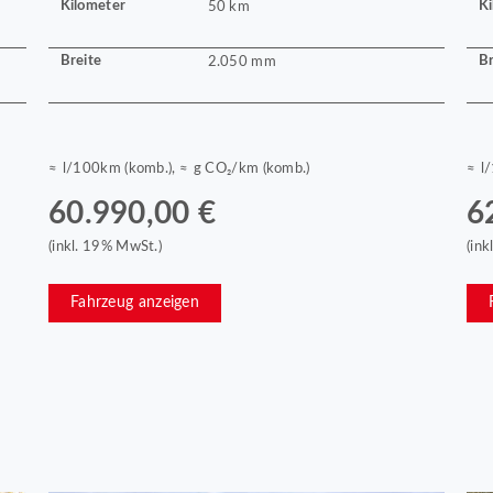
Kilometer
Ki
50 km
Breite
Br
2.050 mm
≈ l/100km (komb.), ≈ g CO₂/km (komb.)
≈ l
60.990,00 €
6
(inkl. 19% MwSt.)
(in
Fahrzeug anzeigen