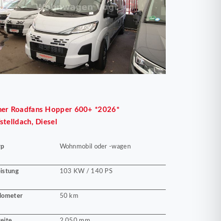
her
Roadfans Hopper 600+ *2026*
stelldach, Diesel
yp
Wohnmobil oder -wagen
istung
103 KW / 140 PS
lometer
50 km
eite
2.050 mm