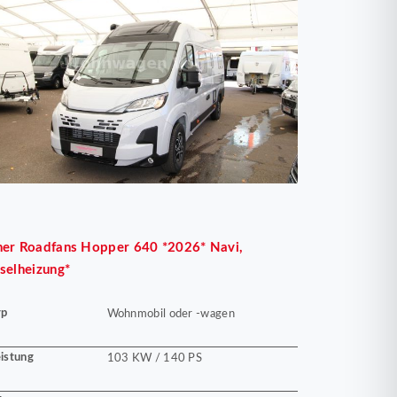
her
Roadfans Hopper 640 *2026* Navi,
selheizung*
yp
Wohnmobil oder -wagen
istung
103 KW / 140 PS