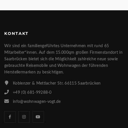
KONTAKT
Wir sind ein familiengeführtes Unternehmen mit rund 65
Mitarbeiter*innen. Auf dem 15.000qm großen Firmenstandort in
Saarbrücken bietet sich die Möglichkeit zahlreiche neue sowie
gebrauchte Reisemobile und Wohnwagen der führenden
Herstellermarken zu besichtigen.
Koblenzer & Mettlacher Str. 66115 Saarbrücken
+49 (0) 681-99288-0
info@wohnwagen-vogt.de