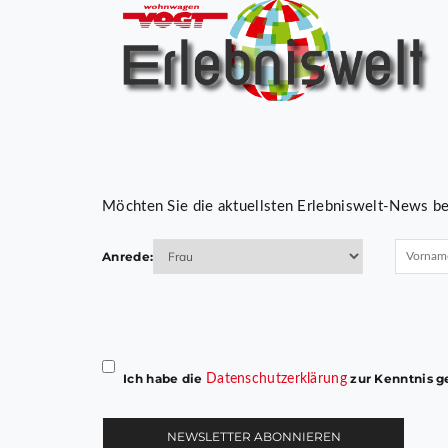
Möchten Sie die aktuellsten Erlebniswelt-News be
Anrede:
Bitte
lasse
dieses
Ich habe die
zur Kenntnis g
Datenschutzerklärung
Feld
leer.