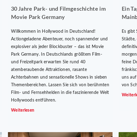
30 Jahre Park- und Filmgeschichte im
Ein T
Movie Park Germany
Mainb
Willkommen in Hollywood in Deutschland!
Es gibt
Actiongeladene Abenteuer, noch spannender und
Städte,
explosiver als jeder Blockbuster – das ist Movie
definit
Park Germany. In Deutschlands größtem Film-
morgens
und Freizeitpark erwarten Sie rund 40
feine D
atemberaubende Attraktionen, rasante
fränkis
Achterbahnen und sensationelle Shows in sieben
uns auf
Themenbereichen. Lassen Sie sich von berühmten
von Sc
Film- und Fernsehhelden in die faszinierende Welt
Weiterl
Hollywoods entführen.
Weiterlesen