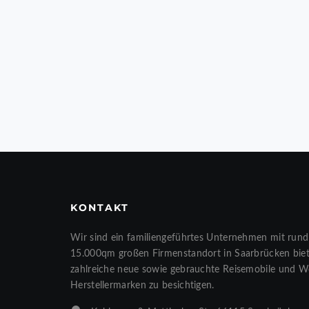
KONTAKT
Wir sind ein familiengeführtes Unternehmen mit rund
15.000qm großen Firmenstandort in Saarbrücken biete
zahlreiche neue sowie gebrauchte Reisemobile und 
Herstellermarken zu besichtigen.