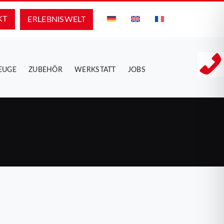
KT
ERLEBNIS­WELT
EUGE
ZUBEHÖR
WERKSTATT
JOBS