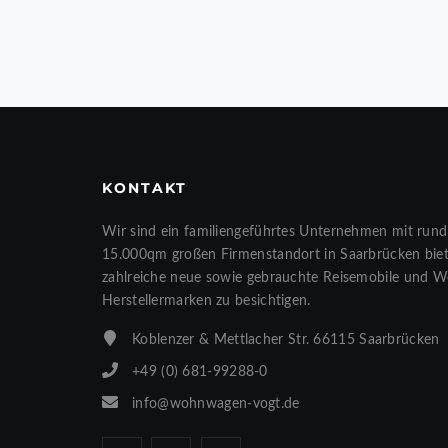
KONTAKT
Wir sind ein familiengeführtes Unternehmen mit rund
15.000qm großen Firmenstandort in Saarbrücken biete
zahlreiche neue sowie gebrauchte Reisemobile und 
Herstellermarken zu besichtigen.
Koblenzer & Mettlacher Str. 66115 Saarbrücken
+49 (0) 681-99288-0
info@wohnwagen-vogt.de