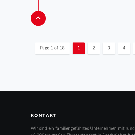
Page 1 of 18
1
2
3
4
KONTAKT
Wir sind ein familiengeführtes Unternehmen mit rund