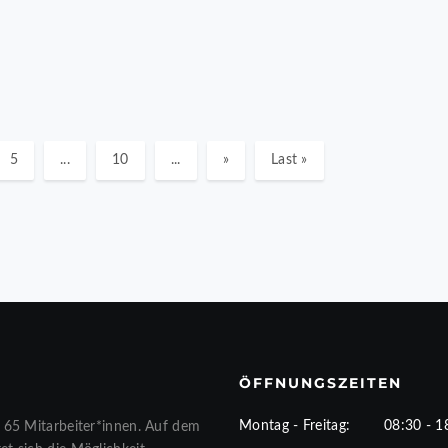
5
...
10
...
»
Last »
ÖFFNUNGSZEITEN
Montag - Freitag:
08:30 - 1
 65 Mitarbeiter*innen. Auf dem