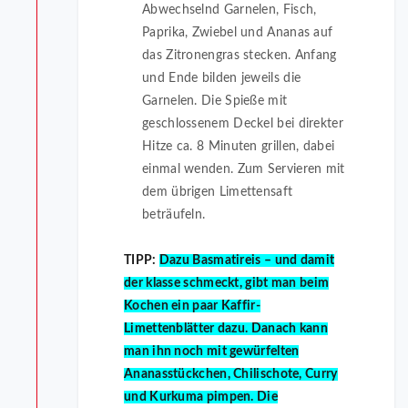
Abwechselnd Garnelen, Fisch,
Paprika, Zwiebel und Ananas auf
das Zitronengras stecken. Anfang
und Ende bilden jeweils die
Garnelen. Die Spieße mit
geschlossenem Deckel bei direkter
Hitze ca. 8 Minuten grillen, dabei
einmal wenden. Zum Servieren mit
dem übrigen Limettensaft
beträufeln.
TIPP:
Dazu Basmatireis – und damit
der klasse schmeckt, gibt man beim
Kochen ein paar Kaffir-
Limettenblätter dazu. Danach kann
man ihn noch mit gewürfelten
Ananasstückchen, Chilischote, Curry
und Kurkuma pimpen. Die