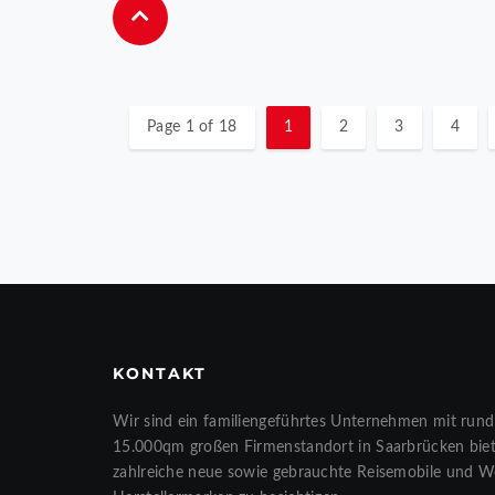
Page 1 of 18
1
2
3
4
KONTAKT
Wir sind ein familiengeführtes Unternehmen mit rund
15.000qm großen Firmenstandort in Saarbrücken biete
zahlreiche neue sowie gebrauchte Reisemobile und 