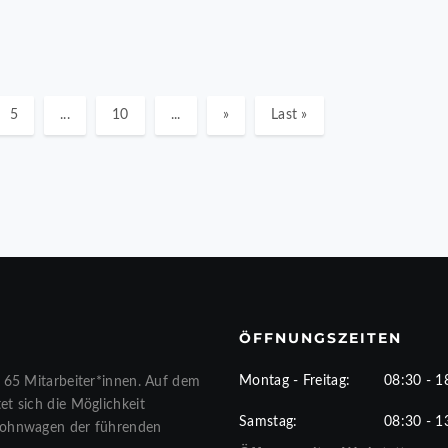
5
...
10
...
»
Last »
ÖFFNUNGSZEITEN
Montag - Freitag:
08:30 - 1
 65 Mitarbeiter*innen. Auf dem
t sich die Möglichkeit
Samstag:
08:30 - 1
Wohnwagen der führenden