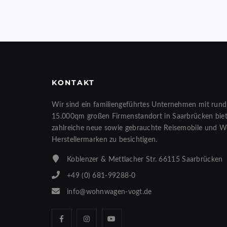
KONTAKT
Wir sind ein familiengeführtes Unternehmen mit rund
15.000qm großen Firmenstandort in Saarbrücken biete
zahlreiche neue sowie gebrauchte Reisemobile und 
Herstellermarken zu besichtigen.
Koblenzer & Mettlacher Str. 66115 Saarbrücken
+49 (0) 681-99288-0
info@wohnwagen-vogt.de