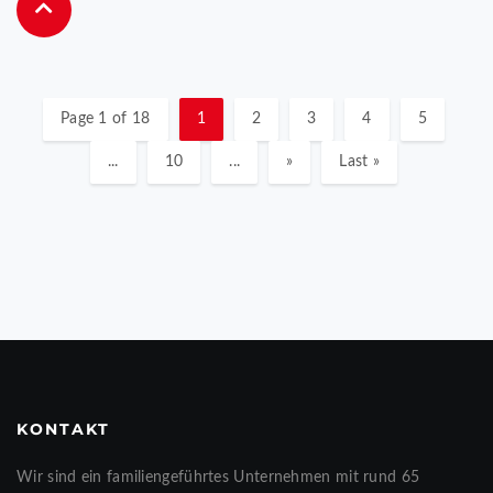
Page 1 of 18
1
2
3
4
5
...
10
...
»
Last »
KONTAKT
Wir sind ein familiengeführtes Unternehmen mit rund 65