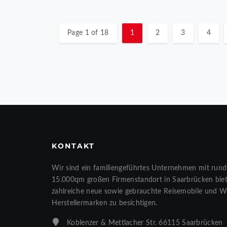
Page 1 of 18
1
2
3
4
KONTAKT
Wir sind ein familiengeführtes Unternehmen mit rund
15.000qm großen Firmenstandort in Saarbrücken biete
zahlreiche neue sowie gebrauchte Reisemobile und 
Herstellermarken zu besichtigen.
Koblenzer & Mettlacher Str. 66115 Saarbrücken