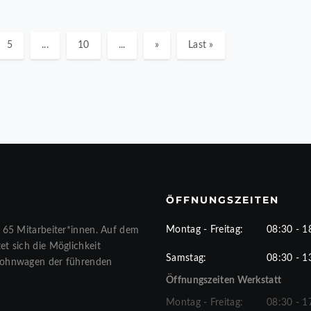
5
...
10
...
»
Last »
ÖFFNUNGSZEITEN
Montag - Freitag:
08:30 - 1
 65 Mitarbeiter*innen. Auf dem
t sich die Möglichkeit
Samstag:
08:30 - 1
Wohnwagen der führenden
Öffnungszeiten Werkstatt
Montag - Freitag:
08:30 - 1