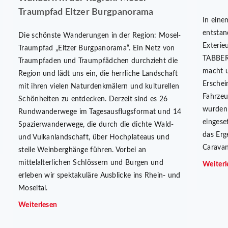
Traumpfad Eltzer Burgpanorama
In eine
entstan
Die schönste Wanderungen in der Region: Mosel-
Exterie
Traumpfad „Eltzer Burgpanorama“. Ein Netz von
TABBERT
Traumpfaden und Traumpfädchen durchzieht die
macht u
Region und lädt uns ein, die herrliche Landschaft
Erschei
mit ihren vielen Naturdenkmälern und kulturellen
Fahrzeu
Schönheiten zu entdecken. Derzeit sind es 26
wurden 
Rundwanderwege im Tagesausflugsformat und 14
eingese
Spazierwanderwege, die durch die dichte Wald-
das Erg
und Vulkanlandschaft, über Hochplateaus und
Caravan
steile Weinberghänge führen. Vorbei an
mittelalterlichen Schlössern und Burgen und
Weiterl
erleben wir spektakuläre Ausblicke ins Rhein- und
Moseltal.
Weiterlesen