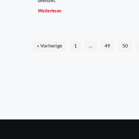
beenden.
Weiterlesen
« Vorherige
1
…
49
50