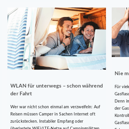
Nie m
WLAN für unterwegs – schon während
Für viel
der Fahrt
Gasflas
Denn im
Wer war nicht schon einmal am verzweifeln: Auf
der Gas
Reisen müssen Camper in Sachen Internet oft
Kontrol
zurückstecken. Instabiler Empfang oder
Gasflas
überlastete WiFi/LTE-Netze auf Campingplätzen