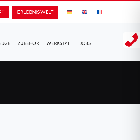
KT
ERLEBNIS­WELT
EUGE
ZUBEHÖR
WERKSTATT
JOBS