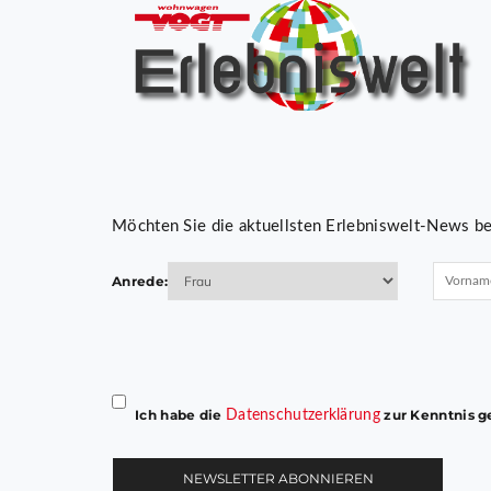
Möchten Sie die aktuellsten Erlebniswelt-News be
Anrede:
Bitte
lasse
dieses
Ich habe die
zur Kenntnis g
Datenschutzerklärung
Feld
leer.