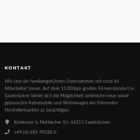
KONTAKT
Wir sind ein familiengeführtes Unternehmen mit rund 65
Mitarbeiter*innen. Auf dem 15.000qm großen Firmenstandort in
Saarbrücken bietet sich die Möglichkeit zahlreiche neue sowie
gebrauchte Reisemobile und Wohnwagen der führenden
Herstellermarken zu besichtigen.
Koblenzer & Mettlacher Str. 66115 Saarbrücken
+49 (0) 681-99288-0