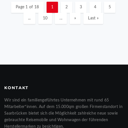
Page 1 of 18
1
2
3
4
5
...
10
...
»
Last »
KONTAKT
Wir sind ein familiengeführtes Unternehmen mit rund 65
Mitarbeiter*innen. Auf dem 15.000qm großen Firmenstandort in
Saarbrücken bietet sich die Möglichkeit zahlreiche neue sowie
gebrauchte Reisemobile und Wohnwagen der führenden
Herstellermarken zu besichtigen.