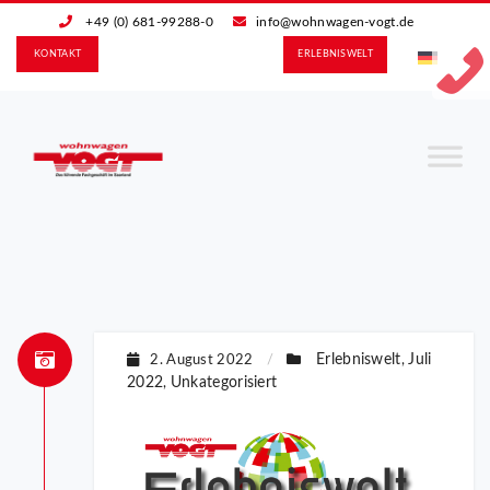
+49 (0) 681-99288-0
info@wohnwagen-vogt.de
KONTAKT
ERLEBNIS­WELT
Erlebniswelt
Juli
2. August 2022
/
,
2022
Unkategorisiert
,