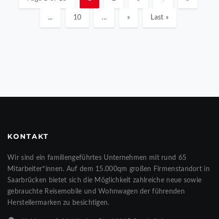
...
10
...
»
Last »
KONTAKT
Wir sind ein familiengeführtes Unternehmen mit rund 65
Mitarbeiter*innen. Auf dem 15.000qm großen Firmenstandort in
Saarbrücken bietet sich die Möglichkeit zahlreiche neue sowie
gebrauchte Reisemobile und Wohnwagen der führenden
Herstellermarken zu besichtigen.