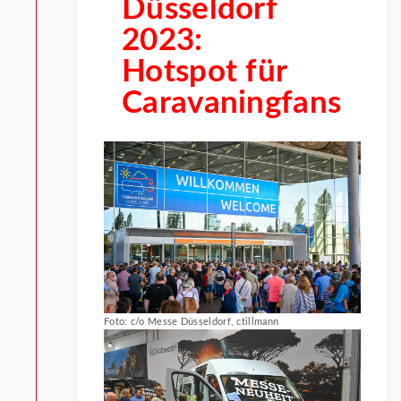
Düsseldorf
2023:
Hotspot für
Caravaningfans
Foto: c/o Messe Düsseldorf, ctillmann