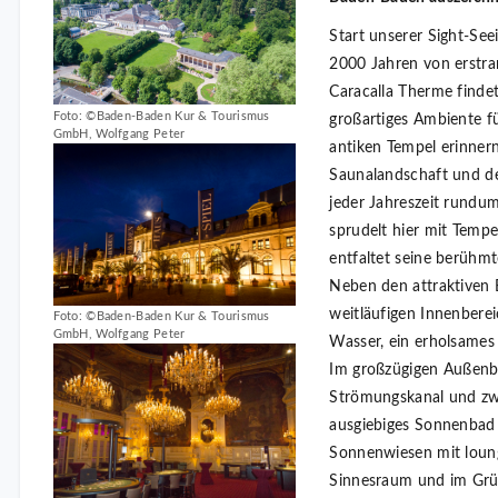
Start unserer Sight-See
2000 Jahren von erstran
Caracalla Therme finde
Foto: ©Baden-Baden Kur & Tourismus
großartiges Ambiente f
GmbH, Wolfgang Peter
antiken Tempel erinner
Saunalandschaft und der
jeder Jahreszeit rundu
sprudelt hier mit Temp
entfaltet seine berühm
Neben den attraktiven
weitläufigen Innenbere
Foto: ©Baden-Baden Kur & Tourismus
GmbH, Wolfgang Peter
Wasser, ein erholsame
Im großzügigen Außenb
Strömungskanal und zwei
ausgiebiges Sonnenbad
Sonnenwiesen mit loung
Sinnesraum und im Grü