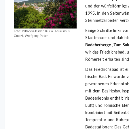
und der würfelförmige
1995. In den Seitenwän
Steinmetzarbeiten verzi
Einige Schritte links v
Foto: ©Baden-Baden Kur & Tourismus
GmbH, Wolfgang Peter
Stadtmauer und dahint
Badeherberge „Zum Sa
wir das Friedrichsbad, 
Römerzeit erhalten sind
Das Friedrichsbad ist e
Irische Bad. Es wurde 
gewonnenen Erkenntnis
mit dem Bezirksbauinspe
Badeerlebnis enthält ir
Luft) und römische Ele
kombiniert mit Seifenb
Temperatur und Ruhepa
Badestationen: Das Geh