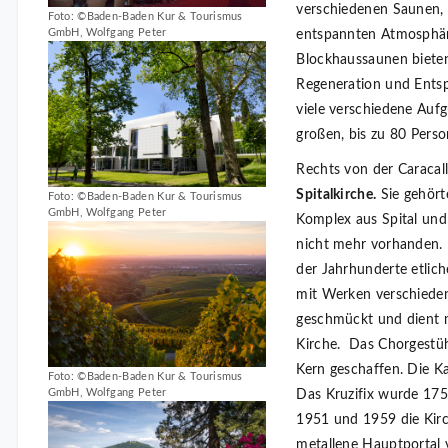
verschiedenen Saunen,
Foto: ©Baden-Baden Kur & Tourismus
GmbH, Wolfgang Peter
entspannten Atmosphäre
Blockhaussaunen bieten
Regeneration und Ents
viele verschiedene Aufg
großen, bis zu 80 Pers
Rechts von der Caracall
Spitalkirche.
Sie gehört
Foto: ©Baden-Baden Kur & Tourismus
GmbH, Wolfgang Peter
Komplex aus Spital und 
nicht mehr vorhanden. 
der Jahrhunderte etlich
mit Werken verschieden
geschmückt und dient m
Kirche. Das Chorgestü
Kern geschaffen. Die K
Foto: ©Baden-Baden Kur & Tourismus
GmbH, Wolfgang Peter
Das Kruzifix wurde 175
1951 und 1959 die Kirc
metallene Hauptportal