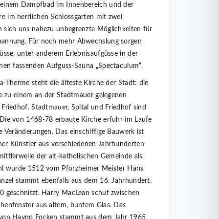
 einem Dampfbad im Innenbereich und der
 im herrlichen Schlossgarten mit zwei
 sich uns nahezu unbegrenzte Möglichkeiten für
pannung. Für noch mehr Abwechslung sorgen
üsse, unter anderem Erlebnisaufgüsse in der
onen fassenden Aufguss-Sauna „Spectaculum“.
a-Therme steht die älteste Kirche der Stadt: die
e zu einem an der Stadtmauer gelegenen
Friedhof. Stadtmauer, Spital und Friedhof sind
Die von 1468-78 erbaute Kirche erfuhr im Laufe
e Veränderungen. Das einschiffige Bauwerk ist
er Künstler aus verschiedenen Jahrhunderten
ittlerweile der alt-katholischen Gemeinde als
hl wurde 1512 vom Pforzheimer Meister Hans
anzel stammt ebenfalls aus dem 16. Jahrhundert.
0 geschnitzt. Harry MacLean schuf zwischen
henfenster aus altem, buntem Glas. Das
 von Hayno Focken stammt aus dem Jahr 1965