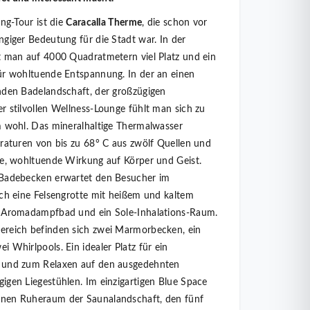
ing-Tour ist die
Caracalla Therme
, die schon vor
giger Bedeutung für die Stadt war. In der
t man auf 4000 Quadratmetern viel Platz und ein
ür wohltuende Entspannung. In der an einen
nden Badelandschaft, der großzügigen
 stilvollen Wellness-Lounge fühlt man sich zu
m wohl. Das mineralhaltige Thermalwasser
eraturen von bis zu 68° C aus zwölf Quellen und
te, wohltuende Wirkung auf Körper und Geist.
 Badebecken erwartet den Besucher im
ich eine Felsengrotte mit heißem und kaltem
s Aromadampfbad und ein Sole-Inhalations-Raum.
ereich befinden sich zwei Marmorbecken, ein
 Whirlpools. Ein idealer Platz für ein
 und zum Relaxen auf den ausgedehnten
igen Liegestühlen. Im einzigartigen Blue Space
nen Ruheraum der Saunalandschaft, den fünf