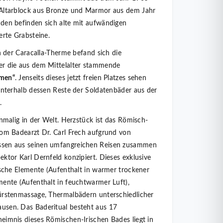
 Altarblock aus Bronze und Marmor aus dem Jahr
den befinden sich alte mit aufwändigen
erte Grabsteine.
on der Caracalla-Therme befand sich die
er die aus dem Mittelalter stammende
lmen“
. Jenseits dieses jetzt freien Platzes sehen
unterhalb dessen Reste der Soldatenbäder aus der
.
inmalig in der Welt. Herzstück ist das Römisch-
vom Badearzt Dr. Carl Frech aufgrund von
sen aus seinen umfangreichen Reisen zusammen
ktor Karl Dernfeld konzipiert. Dieses exklusive
ische Elemente (Aufenthalt in warmer trockener
mente (Aufenthalt in feuchtwarmer Luft),
ürstenmassage, Thermalbädern unterschiedlicher
usen. Das Baderitual besteht aus 17
eimnis dieses Römischen-Irischen Bades liegt in