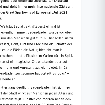
gen­heit auf eine neue Lebenskultur. Die Stadt
d und zieht immer mehr internationale Gäste an.
l der Great Spa Towns of Europe seit Juli 2021
e.
Weltstadt so attraktiv? Zuerst einmal ist
es eigentlich immer. Baden-Baden wurde vor über
 um den Menschen gut zu tun. Hier sollen sie zu
sser, Licht, Luft und Erde sind die Schätze der
llen, die Bäder, die Natur, hier lebt man in
n suchen – und trifft sich im Casino für ein Spiel.
te ist ein magischer Ort entstan­den, der auf
spannung und Anregung zugleich bietet. Im 19.
en-Baden zur „Sommerhauptstadt Europas“ –
is heute an.
t es ganz deutlich: Baden-Baden hat sich neu
ft der Stadt wirkt auf Menschen jeden Alters und
e­umsmeile zeigt Künstler von morgen neben den