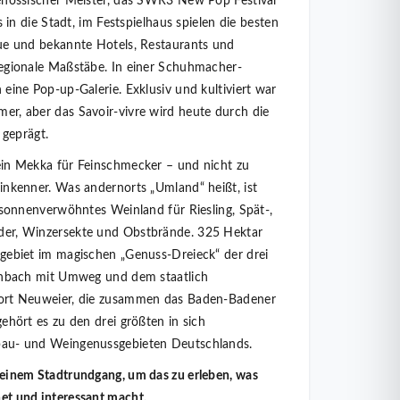
enössischer Meister, das SWR3 New Pop Festival
s in die Stadt, im Festspielhaus spielen die besten
ue und bekannte Hotels, Restaurants und
regionale Maßstäbe. In einer Schuhmacher­
eine Pop-up-Galerie. Exklusiv und kultiviert war
r, aber das Savoir-vivre wird heute durch die
 geprägt.
in Mekka für Feinschmecker – und nicht zu
inkenner. Was andernorts „Umland“ heißt, ist
 sonnenverwöhntes Weinland für Riesling, Spät-,
er, Win­zersekte und Obstbrände. 325 Hektar
gebiet im magischen „Genuss-Dreieck“ der drei
inbach mit Umweg und dem staatlich
ort Neuweier, die zusammen das Baden-Badener
ehört es zu den drei größten in sich
au- und Weingenussgebieten Deutsch­lands.
einem Stadtrundgang, um das zu erleben, was
t und interessant macht.