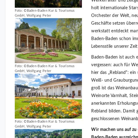
Werken alter und zeitg
holt internationale Star
Foto: ©Baden-Baden Kur & Tourismus
Orchester der Welt, ne
GmbH, Wolfgang Peter
Geschäfte setzen über­
werkstatt entdeckt man 
Baden-Baden schon imme
Lebensstile unserer Zeit
Baden-Baden ist auch e
vergessen: auch für We
Foto: ©Baden-Baden Kur & Tourismus
GmbH, Wolfgang Peter
hier das „Rebland“: ein
Weiß- und Grauburgund
groß ist das Weinanbau
Weinorte Varnhalt, Ste
anerkannten Erholungs
Rebland bilden. Damit g
geschlossenen Weinanb
Foto: ©Baden-Baden Kur & Tourismus
GmbH, Wolfgang Peter
Wir machen uns auf zu 
Baden-Baden auszeichne