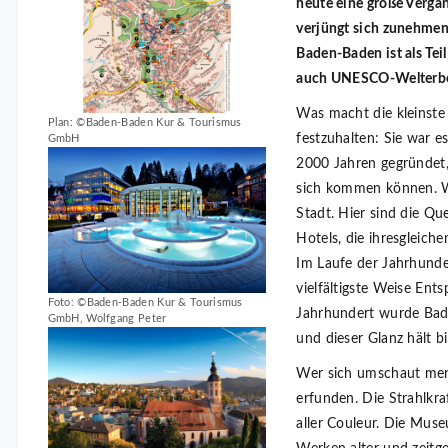
heute eine große Vergan
ver­jüngt sich zunehmen
Baden-Baden ist als Tei
auch UNESCO-Welterb
Was macht die kleinste 
Plan: ©Baden-Baden Kur & Tourismus
festzuhalten: Sie war 
GmbH
2000 Jahren gegründet,
sich kommen können. Wa
Stadt. Hier sind die Que
Hotels, die ihresgleiche
Im Laufe der Jahrhunder
vielfältigste Weise Ent
Foto: ©Baden-Baden Kur & Tourismus
Jahrhundert wurde Bad
GmbH, Wolfgang Peter
und dieser Glanz hält b
Wer sich umschaut merk
erfunden. Die Strahlkra
aller Couleur. Die Mus