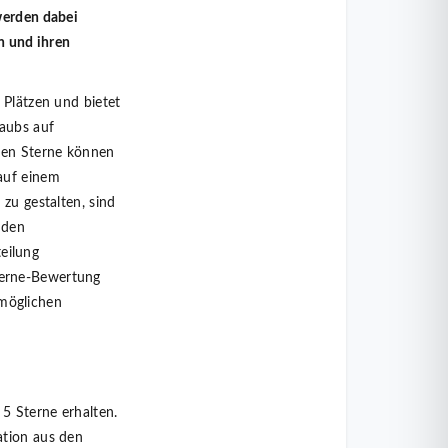
werden dabei
on und ihren
 Plätzen und bietet
laubs auf
nen Sterne können
auf einem
zu gestalten, sind
 den
eilung
terne-Bewertung
möglichen
 5 Sterne erhalten.
ation aus den