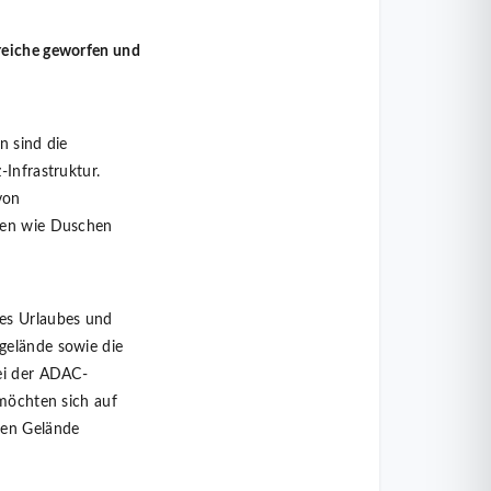
reiche geworfen und
n sind die
-Infrastruktur.
von
kten wie Duschen
nes Urlaubes und
gelände sowie die
bei der ADAC-
 möchten sich auf
ten Gelände