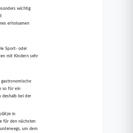
esonders wichtig
d
ines erholsamen
wie Sport- oder
ien mit Kindern sehr
r gastronomische
 so für ein
n deshalb bei der
plätze in
e für den nächsten
n unterwegs, um dem