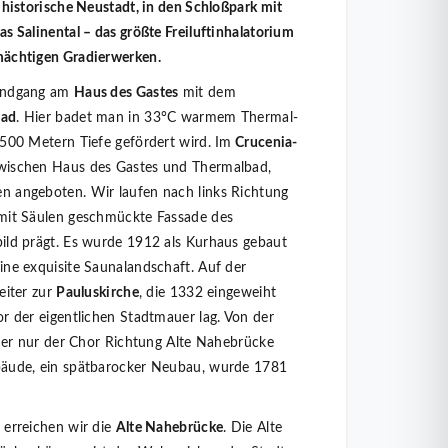
 historische Neustadt, in den Schloßpark mit
s Salinental – das größte Freiluftinhalatorium
mächtigen Gradierwerken.
Rundgang am
Haus des Gastes
mit dem
bad
. Hier badet man in 33°C warmem Thermal-
 500 Metern Tiefe gefördert wird. Im
Crucenia-
zwischen Haus des Gastes und Thermalbad,
 angeboten. Wir laufen nach links Richtung
mit Säulen geschmückte Fassade des
ild prägt. Es wurde 1912 als Kurhaus gebaut
ine exquisite Saunalandschaft. Auf der
eiter zur
Pauluskirche
, die 1332 eingeweiht
r der eigentlichen Stadtmauer lag. Von der
ider nur der Chor Richtung Alte Nahebrücke
bäude, ein spätbarocker Neubau, wurde 1781
 erreichen wir die
Alte Nahebrücke
. Die Alte