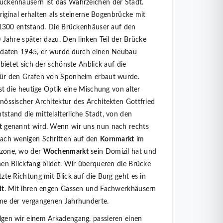
ckenhäusern ist das Wahrzeichen der Stadt.
original erhalten als steinerne Bogenbrücke mit
m 1300 entstand. Die Brückenhäuser auf den
 Jahre später dazu. Den linken Teil der Brücke
ldaten 1945, er wurde durch einen Neubau
 bietet sich der schönste Anblick auf die
 für den Grafen von Sponheim erbaut wurde.
ist die heutige Optik eine Mischung von alter
nössischer Architektur des Architekten Gottfried
stand die mittelalterliche Stadt, von den
t
genannt wird. Wenn wir uns nun nach rechts
nach wenigen Schritten auf den
Kornmarkt
im
zone, wo der
Wochenmarkt
sein Domizil hat und
en Blickfang bildet. Wir überqueren die Brücke
zte Richtung mit Blick auf die Burg geht es in
dt
. Mit ihren engen Gassen und Fachwerkhäusern
me der vergangenen Jahrhunderte.
gen wir einem Arkadengang, passieren einen