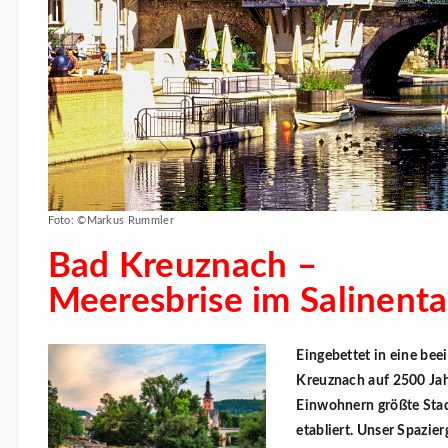
Foto: ©Markus Rummler
Bad Kreuznach –
Meeresbrise im Salinenta
Eingebettet in eine be
Kreuznach auf 2500 Jah
Einwohnern größte Stadt
etabliert. Unser Spazie