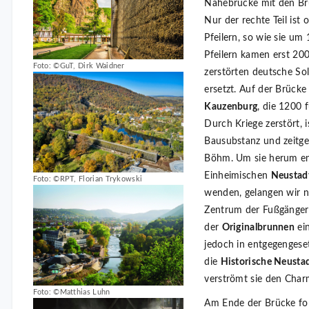
Nahebrücke mit den Brü
Nur der rechte Teil ist 
Pfeilern, so wie sie u
Pfeilern kamen erst 200
Foto: ©GuT, Dirk Waidner
zerstörten deutsche So
ersetzt. Auf der Brücke
Kauzenburg
, die 1200
Durch Kriege zerstört, 
Bausubstanz und zeitge
Böhm. Um sie herum ent
Einheimischen
Neustad
Foto: ©RPT, Florian Trykowski
wenden, gelangen wir 
Zentrum der Fußgänger
der
Originalbrunnen
ein
jedoch in entgegengeset
die
Historische Neusta
verströmt sie den Char
Foto: ©Matthias Luhn
Am Ende der Brücke fol