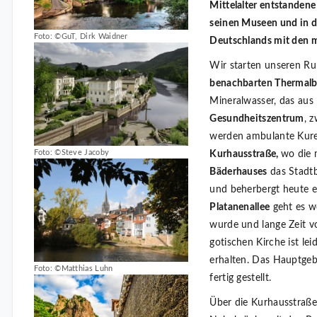
Mittelalter entstandene
seinen Museen und in da
Foto: ©GuT, Dirk Waidner
Deutschlands mit den 
Wir starten unseren 
benachbarten Thermal
Mineralwasser, das aus
Gesundheitszentrum
, 
werden ambulante Kuren
Foto: ©Steve Jacoby
Kurhausstraße,
wo die 
Bäderhauses
das Stadtb
und beherbergt heute e
Platanenallee
geht es w
wurde und lange Zeit vo
gotischen Kirche ist le
erhalten. Das Hauptge
Foto: ©Matthias Luhn
fertig gestellt.
Über die Kurhausstraße