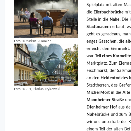
Spielplatz mit alten M
die
Ellerbachbrücke
mi
Stelle in die
Nahe
. Die 
Stadtmauern
erbaut, wa
geht es geradeaus, man
Foto: ©Markus Rummler
enges Gässchen, die
al
erreicht den
Eiermarkt
.
war
Teil eines Karmelite
Marktplatz. Zum Eierma
Fischmarkt, der Salzmar
an den
Heldentod des 
Stadtherren, des Graf
Foto: ©RPT, Florian Trykowski
Michel Mort
in die
Alte
Mannheimer Straße
und
Dienheimer Hof
aus dem
Nahebrücke und zum B
wir uns unterhalb der 
einem Teil der alten Be