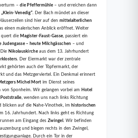
auerturm –
die Pfeffermühle
– und erreichen dann
t
„Klein-Venedig“
. Der Bach mündet an dieser
Häuserzeilen sind hier auf den
mittelalterlichen
s einen malerischen Anblick eröffnet. Weiter
 quert die
Magister-Faust-Gasse
, passiert ein
te Judengasse – heute Milchgässchen
– und
 Die
Nikolauskirche
aus dem 13. Jahrhundert
rklosters
. Der Eiermarkt war der zentrale
rkt gehörten auch der Töpfermarkt, der
kt und das Metzgerviertel. Ein Denkmal erinnert
Metzgers Michel Mort
im Dienst seines
en von Sponheim. Wir gelangen vorbei am
Hotel
 Poststraße
, wenden uns nach links Richtung
 blicken auf die Nahe-Vinothek, im
historischen
 16. Jahrhundert. Nach links geht es Richtung
runnen am Eingang des
Zwingel
. Wir befinden
Kauzenburg und biegen rechts in den Zwingel,
festigungsanlage. Durch ein Tor in der