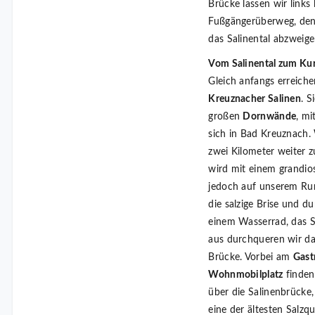
Brücke lassen wir links
Fußgängerüberweg, den
das Salinental abzweige
Vom Salinental zum Ku
Gleich anfangs erreich
Kreuznacher Salinen
. S
großen
Dornwände
, mi
sich in Bad Kreuznach. 
zwei Kilometer weiter 
wird mit einem grandio
jedoch auf unserem Run
die salzige Brise und d
einem Wasserrad, das S
aus durchqueren wir da
Brücke. Vorbei am
Gast
Wohnmobilplatz
finden
über die Salinenbrücke
eine der ältesten Salzq