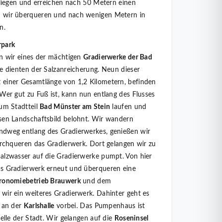
 liegen und erreichen nach 50 Metern einen
 wir überqueren und nach wenigen Metern in
n.
rpark
en wir eines der mächtigen
Gradierwerke der Bad
ie dienten der Salzanreicherung. Neun dieser
t einer Gesamtlänge von 1,2 Kilometern, befinden
Wer gut zu Fuß ist, kann nun entlang des Flusses
zum Stadtteil
Bad Münster am Stein
laufen und
sen Landschaftsbild belohnt. Wir wandern
dweg entlang des Gradierwerkes, genießen wir
urchqueren das Gradierwerk. Dort gelangen wir zu
alzwasser auf die Gradierwerke pumpt. Von hier
s Gradierwerk erneut und überqueren eine
ronomiebetrieb Brauwerk
und dem
 wir ein weiteres Gradierwerk. Dahinter geht es
, an der
Karlshalle
vorbei. Das Pumpenhaus ist
uelle der Stadt. Wir gelangen auf die
Roseninsel