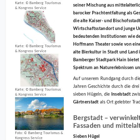
Karte: © Bamberg Tourismus
seiner Mischung aus mittelalterl
& Kongress Service
barocker Prachtentfaltung als G
die alte Kaiser- und Bischofsstad
Wirtschaftsstandort und junge Un
bedeutenden Institutionen wie d
Hoffmann Theater sowie von eine
Karte: © Bamberg Tourismus
& Kongress Service
alte Bierkultur in Stadt und Land
Bamberger Stadtpark Hain bietet 
Spektrum an Naturerlebnissen un
Auf unserem Rundgang durch die
Jahren Geschichte durch die drei
Karte; © Bamberg Tourismus
sieben Hügeln, die
Inselstadt
zwis
& Kongress Service
Gärtnerstadt
als Ort gelebter Trad
Bergstadt – verwinkel
Fassaden und mittelalt
Foto: © Bamberg Tourismus &
Sieben Hügel
Kongress Service