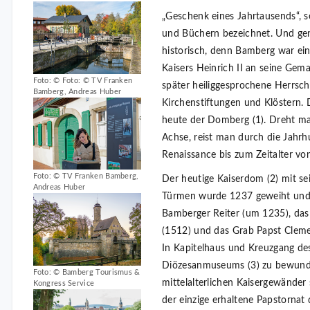
„Geschenk eines Jahrtausends“, 
und Büchern bezeichnet. Und gen
historisch, denn Bamberg war ein
Kaisers Heinrich II an seine Gem
Foto: © Foto: © TV Franken
später heiliggesprochene Herrsch
Bamberg, Andreas Huber
Kirchenstiftungen und Klöstern. 
heute der Domberg (1). Dreht m
Achse, reist man durch die Jahrh
Renaissance bis zum Zeitalter v
Foto: © TV Franken Bamberg,
Der heutige Kaiserdom (2) mit s
Andreas Huber
Türmen wurde 1237 geweiht und 
Bamberger Reiter (um 1235), das
(1512) und das Grab Papst Clemens
In Kapitelhaus und Kreuzgang de
Diözesanmuseums (3) zu bewunde
Foto: © Bamberg Tourismus &
mittelalterlichen Kaisergewänder
Kongress Service
der einzige erhaltene Papstornat 