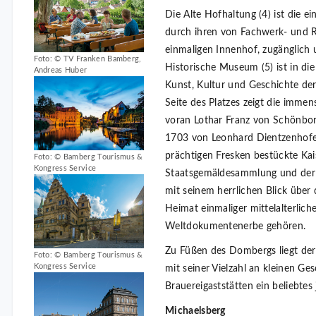
Die Alte Hofhaltung (4) ist die ei
durch ihren von Fachwerk- und
einmaligen Innenhof, zugänglich
Foto: © TV Franken Bamberg,
Historische Museum (5) ist in di
Andreas Huber
Kunst, Kultur und Geschichte der
Seite des Platzes zeigt die immen
voran Lothar Franz von Schönbor
1703 von Leonhard Dientzenhofe
prächtigen Fresken bestückte Kai
Foto: © Bamberg Tourismus &
Kongress Service
Staatsgemäldesammlung und der 
mit seinem herrlichen Blick über d
Heimat einmaliger mittelalterlich
Weltdokumentenerbe gehören.
Zu Füßen des Dombergs liegt der 
Foto: © Bamberg Tourismus &
Kongress Service
mit seiner Vielzahl an kleinen Ge
Brauereigaststätten ein beliebtes
Michaelsberg