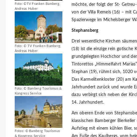
Foto: ©TV Franken Bamberg,
möchte, der folgt der St- Getreu-
Andreas Huber
von der Villa Remeis (16) – mit 
Spazierwege im Michelsberger Wa
Stephansberg
Drei wesentliche Kirchen säumen
Foto: © TV Franken Bamberg,
(18) ist die einzige rein gotische
Andreas Huber
grundgelegten Hochchor und der
Tintorettos „Himmelfahrt Marias“
Stephan (19), rühmt sich, 1020 v
Das Karmelitenkloster (20) am K
Jahrhundert zurück und wurde En
Foto: © Bamberg Tourismus &
Kongress Service
dazu verbirgt sich neben der Ki
14. Jahrhundert.
Am oberen Ende von Stephansberg
klassischen Bamberger Bierkeller 
Aufstieg mit einem kühlen Bier, 
Fotos: © Bamberg Tourismus
Am Fuße des Kaulbergs, vom bele
& Kongress Service