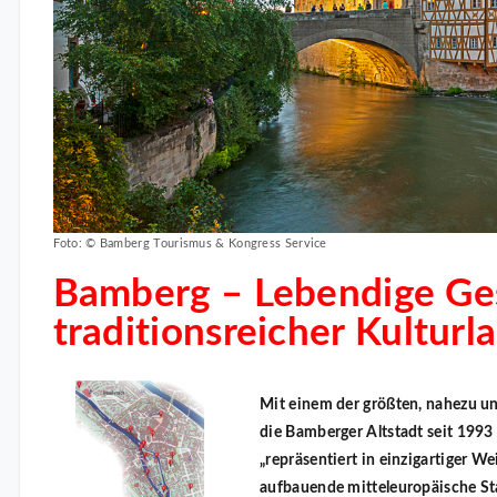
Foto: © Bamberg Tourismus & Kongress Service
Bamberg – Lebendige Ges
traditionsreicher Kulturl
Mit einem der größten, nahezu un
die Bamberger Altstadt seit 1993 
„repräsentiert in einzigartiger W
aufbauende mitteleuropäische St