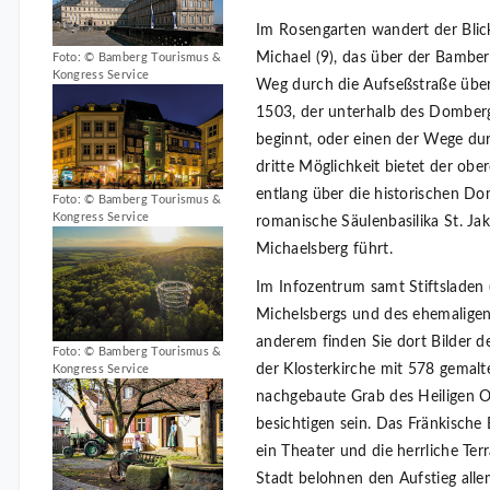
Im Rosengarten wandert der Blick
Michael (9), das über der Bamber
Foto: © Bamberg Tourismus &
Kongress Service
Weg durch die Aufseßstraße über
1503, der unterhalb des Dombergs
beginnt, oder einen der Wege dur
dritte Möglichkeit bietet der ob
entlang über die historischen D
Foto: © Bamberg Tourismus &
Kongress Service
romanische Säulenbasilika St. Ja
Michaelsberg führt.
Im Infozentrum samt Stiftsladen 
Michelsbergs und des ehemaligen 
anderem finden Sie dort Bilder
Foto: © Bamberg Tourismus &
der Klosterkirche mit 578 gemal
Kongress Service
nachgebaute Grab des Heiligen Ot
besichtigen sein. Das Fränkisch
ein Theater und die herrliche Ter
Stadt belohnen den Aufstieg all