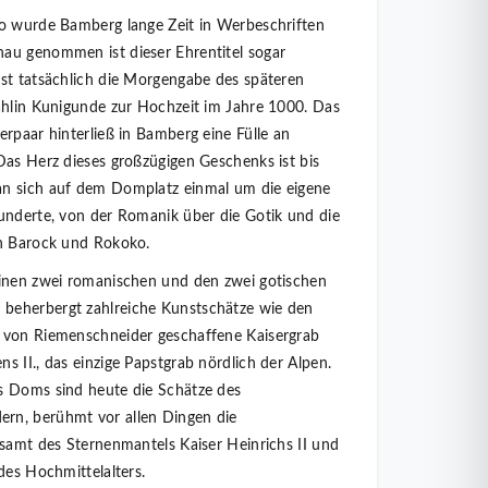
so wurde Bamberg lange Zeit in Werbeschriften
au genommen ist dieser Ehrentitel sogar
st tatsächlich die Morgengabe des späteren
ahlin Kunigunde zur Hochzeit im Jahre 1000. Das
erpaar hinterließ in Bamberg eine Fülle an
Das Herz dieses großzügigen Geschenks ist bis
an sich auf dem Domplatz einmal um die eigene
underte, von der Romanik über die Gotik und die
on Barock und Rokoko.
einen zwei romanischen und den zwei gotischen
beherbergt zahlreiche Kunstschätze wie den
 von Riemenschneider geschaffene Kaisergrab
 II., das einzige Papstgrab nördlich der Alpen.
s Doms sind heute die Schätze des
rn, berühmt vor allen Dingen die
 samt des Sternenmantels Kaiser Heinrichs II und
des Hochmittelalters.