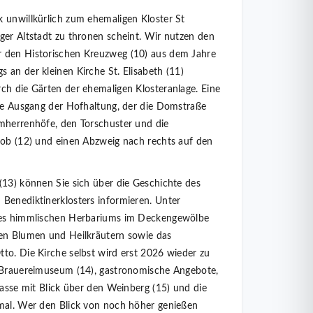
 unwillkürlich zum ehemaligen Kloster St
ger Altstadt zu thronen scheint. Wir nutzen den
 den Historischen Kreuzweg (10) aus dem Jahre
 an der kleinen Kirche St. Elisabeth (11)
ch die Gärten der ehemaligen Klosteranlage. Eine
ere Ausgang der Hofhaltung, der die Domstraße
omherrenhöfe, den Torschuster und die
kob (12) und einen Abzweig nach rechts auf den
(13) können Sie sich über die Geschichte des
Benediktinerklosters informieren. Unter
 des himmlischen Herbariums im Deckengewölbe
ten Blumen und Heilkräutern sowie das
to. Die Kirche selbst wird erst 2026 wieder zu
e Brauereimuseum (14), gastronomische Angebote,
rasse mit Blick über den Weinberg (15) und die
emal. Wer den Blick von noch höher genießen