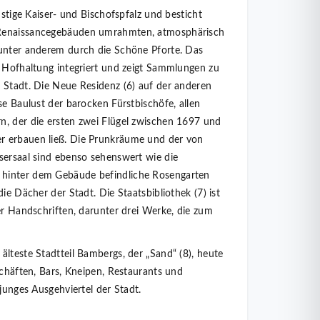
nstige Kaiser- und Bischofspfalz und besticht
 Renaissancegebäuden umrahmten, atmosphärisch
 unter anderem durch die Schöne Pforte. Das
e Hofhaltung integriert und zeigt Sammlungen zu
 Stadt. Die Neue Residenz (6) auf der anderen
se Baulust der barocken Fürstbischöfe, allen
n, der die ersten zwei Flügel zwischen 1697 und
r erbauen ließ. Die Prunkräume und der von
sersaal sind ebenso sehenswert wie die
hinter dem Gebäude befindliche Rosengarten
ie Dächer der Stadt. Die Staatsbibliothek (7) ist
er Handschriften, darunter drei Werke, die zum
älteste Stadtteil Bambergs, der „Sand“ (8), heute
schäften, Bars, Kneipen, Restaurants und
 junges Ausgehviertel der Stadt.