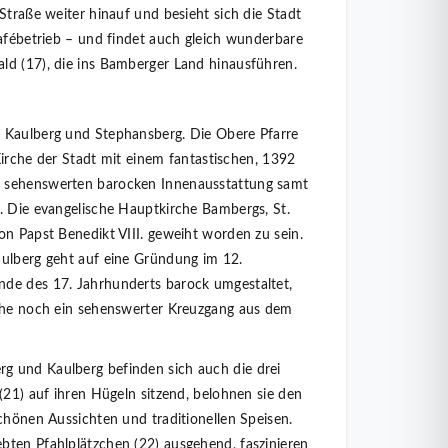
Straße weiter hinauf und besieht sich die Stadt
Cafébetrieb – und findet auch gleich wunderbare
ld (17), die ins Bamberger Land hinausführen.
 Kaulberg und Stephansberg. Die Obere Pfarre
 Kirche der Stadt mit einem fantastischen, 1392
 sehenswerten barocken Innenausstattung samt
. Die evangelische Hauptkirche Bambergs, St.
on Papst Benedikt VIII. geweiht worden zu sein.
aulberg geht auf eine Gründung im 12.
de des 17. Jahrhunderts barock umgestaltet,
rche noch ein sehenswerter Kreuzgang aus dem
 und Kaulberg befinden sich auch die drei
(21) auf ihren Hügeln sitzend, belohnen sie den
schönen Aussichten und traditionellen Speisen.
bten Pfahlplätzchen (22) ausgehend, faszinieren