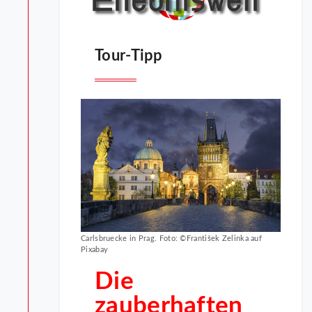
Tour-Tipp
Carlsbruecke in Prag. Foto: ©František Zelinka auf
Pixabay
Die
zauberhaften