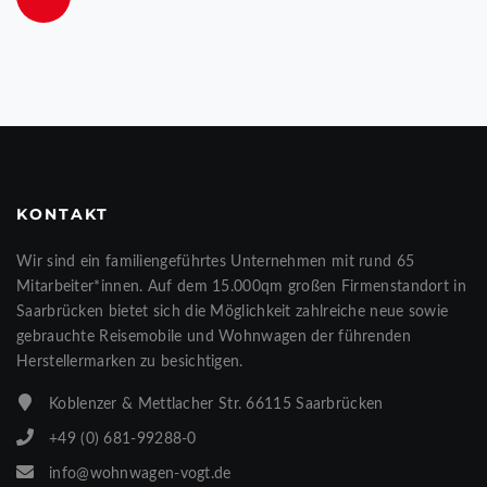
KONTAKT
Wir sind ein familiengeführtes Unternehmen mit rund 65
Mitarbeiter*innen. Auf dem 15.000qm großen Firmenstandort in
Saarbrücken bietet sich die Möglichkeit zahlreiche neue sowie
gebrauchte Reisemobile und Wohnwagen der führenden
Herstellermarken zu besichtigen.
Koblenzer & Mettlacher Str. 66115 Saarbrücken
+49 (0) 681-99288-0
info@wohnwagen-vogt.de