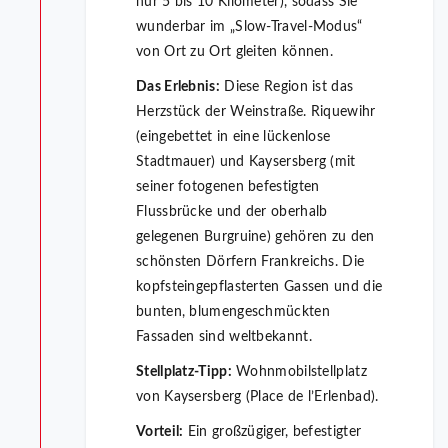
nur 5 bis 10 Kilometer), sodass Sie
wunderbar im „Slow-Travel-Modus“
von Ort zu Ort gleiten können.
Das Erlebnis:
Diese Region ist das
Herzstück der Weinstraße. Riquewihr
(eingebettet in eine lückenlose
Stadtmauer) und Kaysersberg (mit
seiner fotogenen befestigten
Flussbrücke und der oberhalb
gelegenen Burgruine) gehören zu den
schönsten Dörfern Frankreichs. Die
kopfsteingepflasterten Gassen und die
bunten, blumengeschmückten
Fassaden sind weltbekannt.
Stellplatz-Tipp:
Wohnmobilstellplatz
von Kaysersberg (Place de l’Erlenbad).
Vorteil:
Ein großzügiger, befestigter