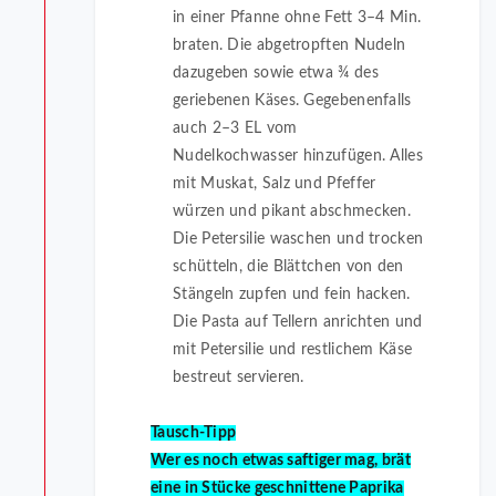
in einer Pfanne ohne Fett 3–4 Min.
braten. Die abgetropften Nudeln
dazugeben sowie etwa ¾ des
geriebenen Käses. Gegebenenfalls
auch 2–3 EL vom
Nudelkochwasser hinzufügen. Alles
mit Muskat, Salz und Pfeffer
würzen und pikant abschmecken.
Die Petersilie waschen und trocken
schütteln, die Blättchen von den
Stängeln zupfen und fein hacken.
Die Pasta auf Tellern anrichten und
mit Petersilie und restlichem Käse
bestreut servieren.
Tausch-Tipp
Wer es noch etwas saftiger mag, brät
eine in Stücke geschnittene Paprika