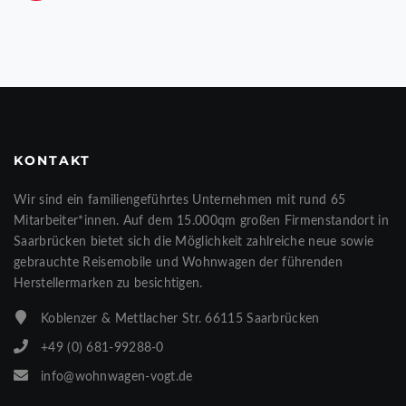
KONTAKT
Wir sind ein familiengeführtes Unternehmen mit rund 65
Mitarbeiter*innen. Auf dem 15.000qm großen Firmenstandort in
Saarbrücken bietet sich die Möglichkeit zahlreiche neue sowie
gebrauchte Reisemobile und Wohnwagen der führenden
Herstellermarken zu besichtigen.
Koblenzer & Mettlacher Str. 66115 Saarbrücken
+49 (0) 681-99288-0
info@wohnwagen-vogt.de