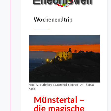
Wochenendtrip
Foto: ©Touristinfo Münstertal-Staufen, Dr. Thomas
Koch
Münstertal –
die magische