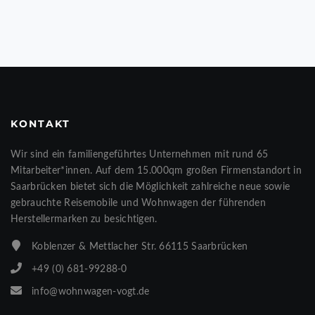
KONTAKT
Wir sind ein familiengeführtes Unternehmen mit rund 65
Mitarbeiter*innen. Auf dem 15.000qm großen Firmenstandort in
Saarbrücken bietet sich die Möglichkeit zahlreiche neue sowie
gebrauchte Reisemobile und Wohnwagen der führenden
Herstellermarken zu besichtigen.
Koblenzer & Mettlacher Str. 66115 Saarbrücken
+49 (0) 681-99288-0
info@wohnwagen-vogt.de