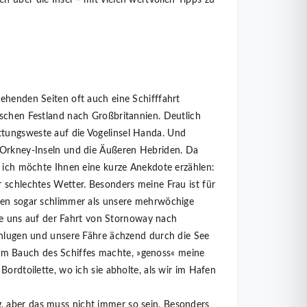
gehenden Seiten oft auch eine Schifffahrt
ischen Festland nach Großbritannien. Deutlich
tungsweste auf die Vogelinsel Handa. Und
e Orkney-Inseln und die Äußeren Hebriden. Da
n ich möchte Ihnen eine kurze Anekdote erzählen:
 schlechtes Wetter. Besonders meine Frau ist für
rten sogar schlimmer als unsere mehrwöchige
ilte uns auf der Fahrt von Stornoway nach
schlugen und unsere Fähre ächzend durch die See
m Bauch des Schiffes machte, »genoss« meine
Bordtoilette, wo ich sie abholte, als wir im Hafen
, aber das muss nicht immer so sein. Besonders