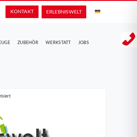
KONTAKT
ERLEBNIS­WELT
EUGE
ZUBEHÖR
WERKSTATT
JOBS
isiert