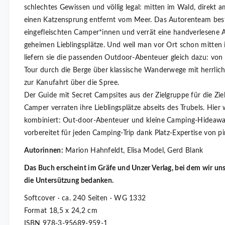
schlechtes Gewissen und völlig legal: mitten im Wald, direkt 
einen Katzensprung entfernt vom Meer. Das Autorenteam bes
eingefleischten Camper*innen und verrät eine handverlesene 
geheimen Lieblingsplätze. Und weil man vor Ort schon mitten i
liefern sie die passenden Outdoor-Abenteuer gleich dazu: von
Tour durch die Berge über klassische Wanderwege mit herrli
zur Kanufahrt über die Spree.
Der Guide mit Secret Campsites aus der Zielgruppe für die Zie
Camper verraten ihre Lieblingsplätze abseits des Trubels. Hier
kombiniert: Out-door-Abenteuer und kleine Camping-Hideawa
vorbereitet für jeden Camping-Trip dank Platz-Expertise von 
Autorinnen:
Marion Hahnfeldt, Elisa Model, Gerd Blank
Das Buch erscheint im Gräfe und Unzer Verlag, bei dem wir uns
die Untersützung bedanken.
Softcover · ca. 240 Seiten · WG 1332
Format 18,5 x 24,2 cm
ISBN 978-3-95689-959-1