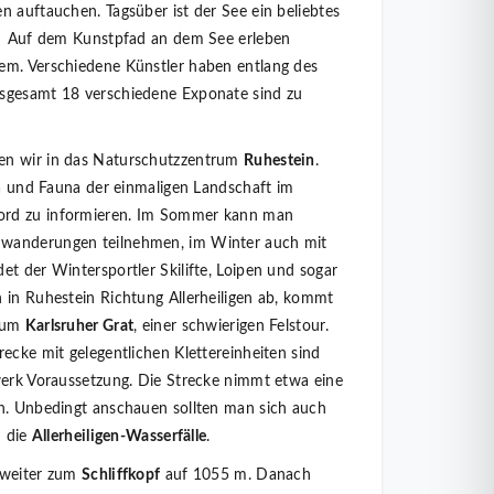
n auftauchen. Tagsüber ist der See ein beliebtes
l. Auf dem Kunstpfad an dem See erleben
em. Verschiedene Künstler haben entlang des
sgesamt 18 verschiedene Exponate sind zu
en wir in das Naturschutzzentrum
Ruhestein
.
ora und Fauna der einmaligen Landschaft im
ord zu informieren. Im Sommer kann man
wanderungen teilnehmen, im Winter auch mit
et der Wintersportler Skilifte, Loipen und sogar
 in Ruhestein Richtung Allerheiligen ab, kommt
 zum
Karlsruher Grat
, einer schwierigen Felstour.
ecke mit gelegentlichen Klettereinheiten sind
werk Voraussetzung. Die Strecke nimmt etwa eine
ch. Unbedingt anschauen sollten man sich auch
 die
Allerheiligen-Wasserfälle
.
 weiter zum
Schliffkopf
auf 1055 m. Danach