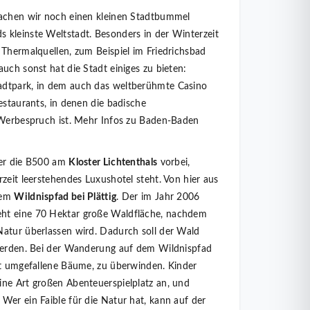
machen wir noch einen kleinen Stadtbummel
s kleinste Weltstadt. Besonders in der Winterzeit
 Thermalquellen, zum Beispiel im Friedrichsbad
uch sonst hat die Stadt einiges zu bieten:
adtpark, in dem auch das weltberühmte Casino
estaurants, in denen die badische
n Werbespruch ist. Mehr Infos zu Baden-Baden
ber die B500 am
Kloster Lichtenthals
vorbei,
rzeit leerstehendes Luxushotel steht. Von hier aus
dem
Wildnispfad bei Plättig
. Der im Jahr 2006
ht eine 70 Hektar große Waldfläche, nachdem
Natur überlassen wird. Dadurch soll der Wald
 werden. Bei der Wanderung auf dem Wildnispfad
st umgefallene Bäume, zu überwinden. Kinder
ine Art großen Abenteuerspielplatz an, und
Wer ein Faible für die Natur hat, kann auf der