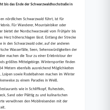
cht bis das Ende der Schwarzwaldhochstraße in
en nördlichen Schwarzwald führt, ist für
rlebnis. Für Wanderer, Mountainbiker oder
ber bietet der Nordschwarzwald vom Frühjahr bis
as Herz höherschlagen lässt. Entlang der Strecke
e in den Schwarzwald oder, auf der anderen
rische Wasserfälle, Seen, Sehenswürdigkeiten der
er machen die Tour zu einer Erlebnistour der
s größtes Mittelgebirge. Wintersportler finden
4 Metern ebenfalls ausreichend Möglichkeiten
en, Loipen sowie Rodelbahnen machen im Winter
kenweise zu einem Paradies in Weiß.
estaurants wie in Schliffkopf, Ruhestein,
k, Sand oder Plättig zu und kulinarischen
irte verwöhnen den Mobilreisenden mit der
eit.