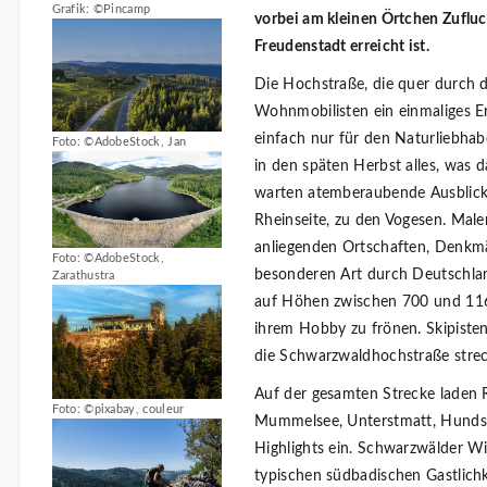
Grafik: ©Pincamp
vorbei am kleinen Örtchen Zuflu
Freudenstadt erreicht ist.
Die Hochstraße, die quer durch d
Wohnmobilisten ein einmaliges E
einfach nur für den Naturliebha
Foto: ©AdobeStock, Jan
in den späten Herbst alles, was d
warten atemberaubende Ausblick
Rheinseite, zu den Vogesen. Male
anliegenden Ortschaften, Denkmäl
Foto: ©AdobeStock,
besonderen Art durch Deutschland
Zarathustra
auf Höhen zwischen 700 und 116
ihrem Hobby zu frönen. Skipist
die Schwarzwaldhochstraße strec
Auf der gesamten Strecke laden R
Foto: ©pixabay, couleur
Mummelsee, Unterstmatt, Hundsec
Highlights ein. Schwarzwälder W
typischen südbadischen Gastlichk