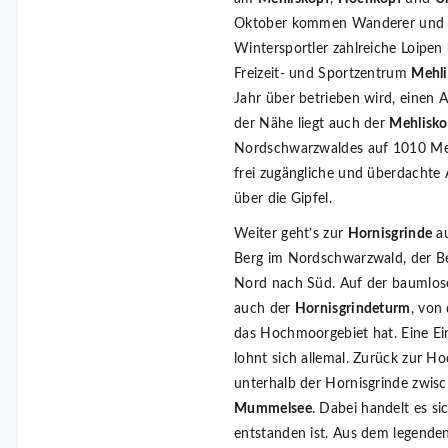
Oktober kommen Wanderer und Mo
Wintersportler zahlreiche Loipen
Freizeit- und Sportzentrum
Mehli
Jahr über betrieben wird, einen 
der Nähe liegt auch der
Mehlisk
Nordschwarzwaldes auf 1010 Met
frei zugängliche und überdachte 
über die Gipfel.
Weiter geht’s zur
Hornisgrinde
au
Berg im Nordschwarzwald, der Be
Nord nach Süd. Auf der baumlose
auch der
Hornisgrindeturm
, von
das Hochmoorgebiet hat. Eine Ein
lohnt sich allemal. Zurück zur Ho
unterhalb der Hornisgrinde zwis
Mummelsee
. Dabei handelt es si
entstanden ist. Aus dem legend