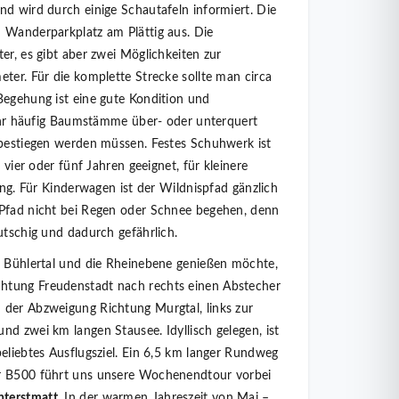
nd wird durch einige Schautafeln informiert. Die
 Wanderparkplatz am Plättig aus. Die
er, es gibt aber zwei Möglichkeiten zur
eter. Für die komplette Strecke sollte man circa
Begehung ist eine gute Kondition und
 sehr häufig Baumstämme über- oder unterquert
 bestiegen werden müssen. Festes Schuhwerk ist
b vier oder fünf Jahren geeignet, für kleinere
lang. Für Kinderwagen ist der Wildnispfad gänzlich
 Pfad nicht bei Regen oder Schnee begehen, denn
utschig und dadurch gefährlich.
s Bühlertal und die Rheinebene genießen möchte,
htung Freudenstadt nach rechts einen Abstecher
n der Abzweigung Richtung Murgtal, links zur
und zwei km langen Stausee. Idyllisch gelegen, ist
beliebtes Ausflugsziel. Ein 6,5 km langer Rundweg
er B500 führt uns unsere Wochenendtour vorbei
nterstmatt
. In der warmen Jahreszeit von Mai –