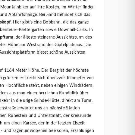
untainbiker auf ihre Kosten. Im Winter finden
 und Abfahrtshänge. Bei Sand befindet sich das
skopf
. Hier gibt’s eine Bobbahn, die das ganze
Abenteuer-Klettergarten sowie Downhill-Carts. In
opfturm
, der älteste steinerne Aussichtsturm des
er Höhe am Westrand des Gipfelplateaus. Die
Aussichtsplattform bietet schöne Aussichten
f 1164 Meter Höhe. Der Berg ist der höchste
rgrücken erstreckt sich über zwei Kilometer von
n Hochfläche steht, neben einigen Windrädern,
 dem aus man einen herrlichen Rundblick über
kehr in die urige Grinde-Hütte, direkt am Turm,
chstraße erwartet uns als nächste Station
chen Ruhestein und Unterstmatt, der kreisrunde
ch um einen Karsee, der in der letzten Eiszeit
en- und sagenumwobenen See sollen, Erzählungen