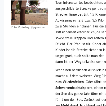
Tour Interessantes beobachten, u
ausgeschilderte Strecke geht vom
Streckenlänge beträgt 4,5 Kilomet
Abkürzung auf 2,8 bzw. 3,5 Kilom
zwei Stunden einplanen. Für die 
Foto: ©pixabay, jhpgruesen
Trittsicherheit erforderlich, da
sowie steile Treppen und Leitern
Pflicht. Der Pfad ist für Kinder a
Kinder ist die Strecke sicher zu 
ungeeignet, auch sollte man den
dann ist der Weg teilweise sehr r
Wer einen herrlichen Ausblick in
macht auf dem weiteren Weg Ric
zum
Wiedenfelsen
. Oder fährt a
Schwarzenbachtalsperre,
einem r
der See das ganze Jahr über ein 
führt um den See. Zurück auf d
am
Mehliskopf
,
Hochkopf
und
U