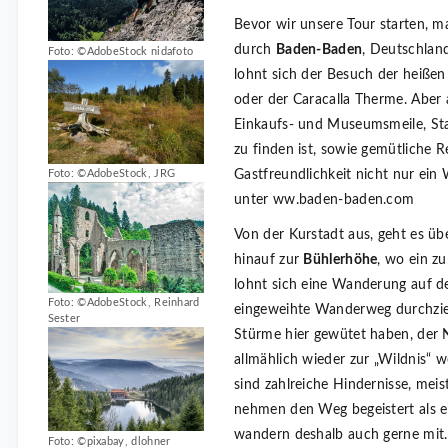
Bevor wir unsere Tour starten, 
durch
Baden-Baden
, Deutschland
Foto: ©AdobeStock nidafoto
lohnt sich der Besuch der heißen
oder der Caracalla Therme. Aber a
Einkaufs- und Museumsmeile, St
zu finden ist, sowie gemütliche R
Gastfreundlichkeit nicht nur ei
Foto: ©AdobeStock, JRG
unter ww.baden-baden.com
Von der Kurstadt aus, geht es ü
hinauf zur
Bühlerhöhe
, wo ein zu
lohnt sich eine Wanderung auf 
Foto: ©AdobeStock, Reinhard
eingeweihte Wanderweg durchzie
Sester
Stürme hier gewütet haben, der 
allmählich wieder zur „Wildnis“
sind zahlreiche Hindernisse, mei
nehmen den Weg begeistert als e
wandern deshalb auch gerne mit. 
Foto: ©pixabay, dlohner