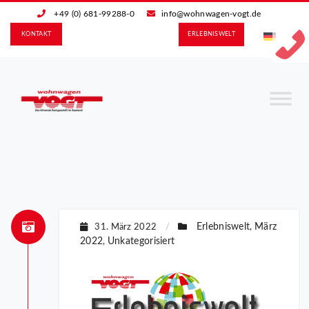
+49 (0) 681-99288-0
info@wohnwagen-vogt.de
KONTAKT
ERLEBNIS­WELT
Erlebniswelt
März
31. März 2022
/
,
2022
Unkategorisiert
,