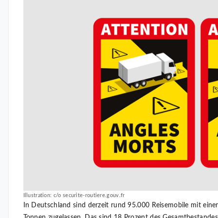
Illustration: c/o securite-routiere.gouv.fr
In Deutschland sind derzeit rund 95.000 Reisemobile mit ein
Tonnen zugelassen. Das sind 18 Prozent des Gesamtbestandes