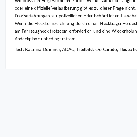
Wo muss der vorgeschriebene Toter-Winkel-Aufkleber angebrac
oder eine offizielle Verlautbarung gibt es zu dieser Frage nicht.
Praxiserfahrungen zur polizeilichen oder behördlichen Handha
Wenn die Heckkennzeichnung durch einen Heckträger verdeckt 
am Fahrzeugheck trotzdem erforderlich und eine Wiederholu
Abdeckplane unbedingt ratsam.
Text:
Katarina Dümmer, ADAC,
Titelbild:
c/o Carado,
Illustrati