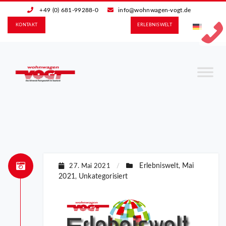
+49 (0) 681-99288-0
info@wohnwagen-vogt.de
KONTAKT
ERLEBNIS­WELT
Erlebniswelt
Mai
27. Mai 2021
/
,
2021
Unkategorisiert
,