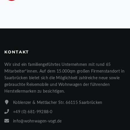
KONTAKT
Wir sind ein familiengeführtes Unternehmen mit rund 65
Mitarbeiter*innen. Auf dem 15.000qm großen Firmenstandort in
Saarbrücken bietet sich die Möglichkeit zahlreiche neue sowie
gebrauchte Reisemobile und Wohnwagen der führenden
Herstellermarken zu besichtigen.
Koblenzer & Mettlacher Str. 66115 Saarbrücken
+49 (0) 681-99288-0
info@wohnwagen-vogt.de