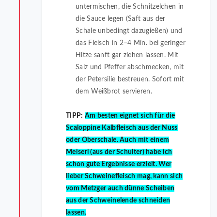
untermischen, die Schnitzelchen in
die Sauce legen (Saft aus der
Schale unbedingt dazugießen) und
das Fleisch in 2–4 Min. bei geringer
Hitze sanft gar ziehen lassen. Mit
Salz und Pfeffer abschmecken, mit
der Petersilie bestreuen. Sofort mit
dem Weißbrot servieren.
TIPP:
Am besten eignet sich für die
Scaloppine Kalbfleisch aus der Nuss
oder Oberschale. Auch mit einem
Meiserl (aus der Schulter) habe ich
schon gute Ergebnisse erzielt. Wer
lieber Schweinefleisch mag, kann sich
vom Metzger auch dünne Scheiben
aus der Schweinelende schneiden
lassen.