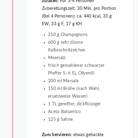
Zutaten:
Für 3-4 Personen
Zubereitungszeit: 30 Min. pro Portion
(Bei 4 Personen): ca. 440 kcal, 33 g
EW, 33 g F, 17 g KH
250 g Champignons
600 g sehr dünne
Kalbsschnitzelchen
Meersalz
frisch gemahlener schwarzer
Pfeffer 5–6 EL Olivenöl
200 ml Marsala
150 ml Brühe (nach Wahl,
ersatzweise Wasser)
1 TL gereifter, dickﬂüssiger
Aceto Balsamico
125 g Sahne
Zum Servieren:
etwas gehackte